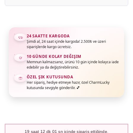
24 SAATTE KARGODA
Şimdi al, 24 saat içinde kargoda! 2.500₺ ve üzeri
siparişlerde kargo ücretsiz.
10 GÜNDE KOLAY DEĞIŞIM
Memnun kalmazsanız, ürünü 10 gün içinde kolayca iade
edebilir ya da değiştirebilirsiniz.
ÖZEL ŞIK KUTUSUNDA
Her sipariş, hediye etmeye hazır, özel CharmLucky
kutusunda sevgiyle gönderilir. 💕
19
saat
12
dk
00
sn içinde sipariş ettiğinde,