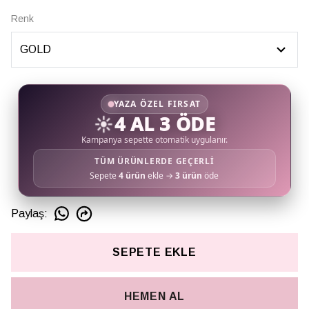
Renk
YAZA ÖZEL FIRSAT
☀️
4 AL 3 ÖDE
Kampanya sepette otomatik uygulanır.
TÜM ÜRÜNLERDE GEÇERLİ
Sepete
4 ürün
ekle →
3 ürün
öde
Paylaş
:
SEPETE EKLE
HEMEN AL