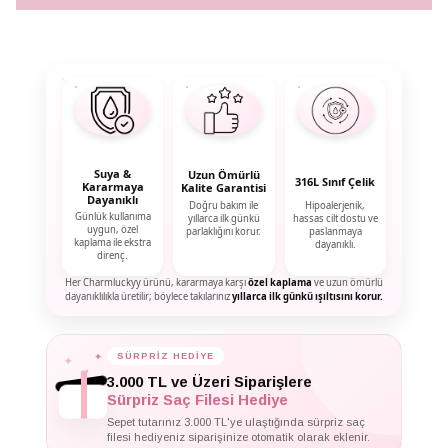
Suya &
Uzun Ömürlü
316L Sınıf Çelik
Kararmaya
Kalite Garantisi
Dayanıklı
Doğru bakım ile
Hipoalerjenik,
Günlük kullanıma
yıllarca ilk günkü
hassas cilt dostu ve
uygun, özel
parlaklığını korur.
paslanmaya
kaplama ile ekstra
dayanıklı.
direnç.
Her Charmluckyy ürünü, kararmaya karşı
özel kaplama
ve uzun ömürlü
dayanıklılıkla üretilir; böylece takılarınız
yıllarca ilk günkü ışıltısını korur.
✦
SÜRPRİZ HEDİYE
✦
✦
3.000 TL ve Üzeri Siparişlere
Sürpriz Saç Filesi Hediye
Sepet tutarınız 3.000 TL'ye ulaştığında sürpriz saç
filesi hediyeniz siparişinize otomatik olarak eklenir.