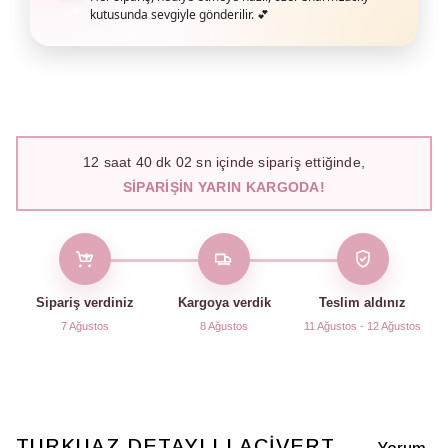
kutusunda sevgiyle gönderilir. 💕
12
saat
40
dk
01
sn içinde sipariş ettiğinde,
SIPARIŞIN YARIN KARGODA!
Sipariş verdiniz
Kargoya verdik
Teslim aldınız
7 Ağustos
8 Ağustos
11 Ağustos - 12 Ağustos
TURKUAZ DETAYLI LACİVERT