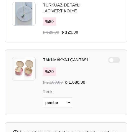
TURKUAZ DETAYLI
LACİVERT KOLYE
%
80
₺ 625.00
₺ 125.00
TAKI-MAKYAJ ÇANTASI
%
20
₺ 2,100.00
₺ 1,680.00
Renk