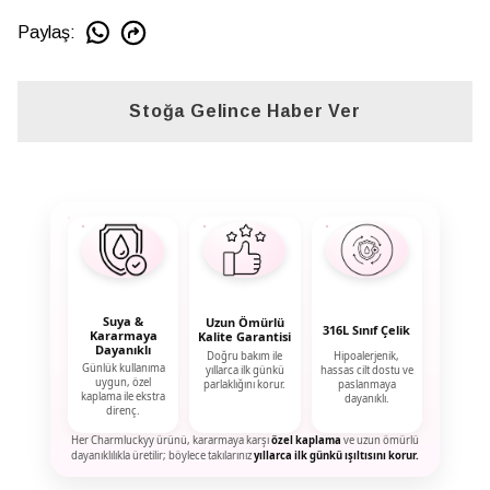
Paylaş
:
Stoğa Gelince Haber Ver
Suya &
Uzun Ömürlü
316L Sınıf Çelik
Kararmaya
Kalite Garantisi
Dayanıklı
Doğru bakım ile
Hipoalerjenik,
Günlük kullanıma
yıllarca ilk günkü
hassas cilt dostu ve
uygun, özel
parlaklığını korur.
paslanmaya
kaplama ile ekstra
dayanıklı.
direnç.
Her Charmluckyy ürünü, kararmaya karşı
özel kaplama
ve uzun ömürlü
dayanıklılıkla üretilir; böylece takılarınız
yıllarca ilk günkü ışıltısını korur.