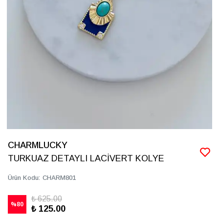
CHARMLUCKY
TURKUAZ DETAYLI LACİVERT KOLYE
Ürün Kodu
:
CHARM801
₺ 625.00
%
80
₺ 125.00