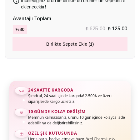
İncelediğiniz ürün ile birlikte bu ürünler de sepetinize
eklenecektir!
Avantajlı Toplam
₺ 625.00
₺ 125.00
%
80
Birlikte Sepete Ekle (1)
24 SAATTE KARGODA
Şimdi al, 24 saat içinde kargoda! 2.500₺ ve üzeri
siparişlerde kargo ücretsiz.
10 GÜNDE KOLAY DEĞIŞIM
Memnun kalmazsanız, ürünü 10 gün içinde kolayca iade
edebilir ya da değiştirebilirsiniz.
ÖZEL ŞIK KUTUSUNDA
Her sipariş, hediye etmeye hazır, özel CharmLucky