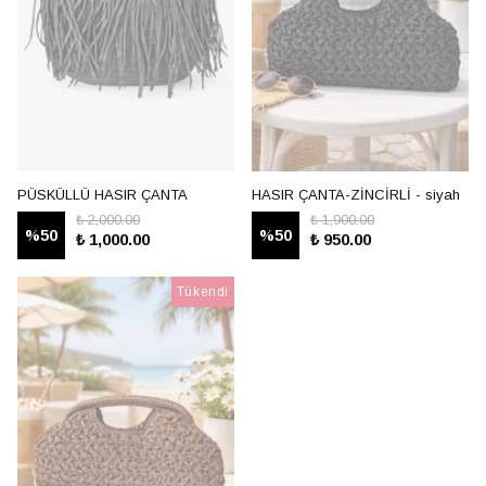
PÜSKÜLLÜ HASIR ÇANTA
HASIR ÇANTA-ZİNCİRLİ - siyah
₺ 2,000.00
₺ 1,900.00
%
50
%
50
₺ 1,000.00
₺ 950.00
Tükendi