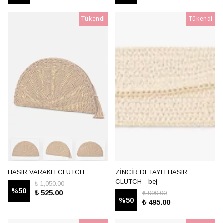
Tükendi
Tükendi
HASIR VARAKLI CLUTCH
ZİNCİR DETAYLI HASIR
CLUTCH - bej
₺ 1,050.00
%
50
₺ 525.00
₺ 990.00
%
50
₺ 495.00