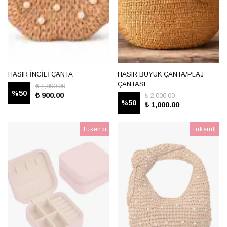
HASIR İNCİLİ ÇANTA
HASIR BÜYÜK ÇANTA/PLAJ
ÇANTASI
₺ 1,800.00
%
50
₺ 900.00
₺ 2,000.00
%
50
₺ 1,000.00
Tükendi
Tükendi