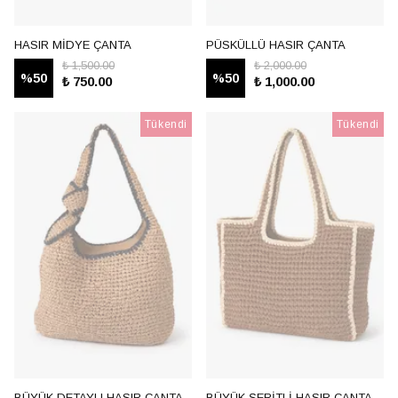
HASIR MİDYE ÇANTA
PÜSKÜLLÜ HASIR ÇANTA
₺ 1,500.00
₺ 2,000.00
%
50
%
50
₺ 750.00
₺ 1,000.00
Tükendi
Tükendi
BÜYÜK DETAYLI HASIR ÇANTA
BÜYÜK ŞERİTLİ HASIR ÇANTA