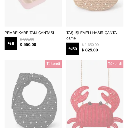
PEMBE KARE TAKI ÇANTASI
TAŞ İŞLEMELİ HASIR ÇANTA -
camel
₺ 600.00
%
8
₺ 550.00
₺ 1,650.00
%
50
₺ 825.00
Tükendi
Tükendi