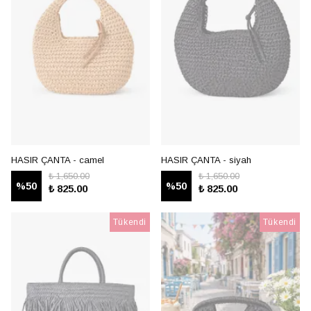
HASIR ÇANTA - camel
HASIR ÇANTA - siyah
₺ 1,650.00
₺ 1,650.00
%
50
%
50
₺ 825.00
₺ 825.00
Tükendi
Tükendi