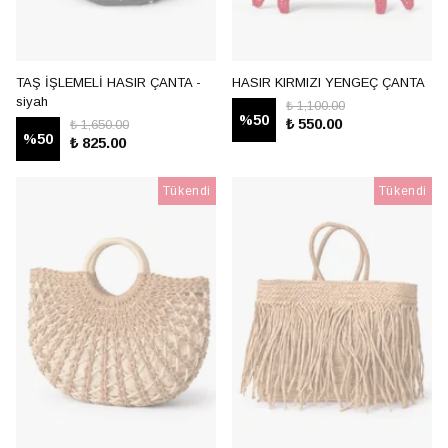
TAŞ İŞLEMELİ HASIR ÇANTA -
HASIR KIRMIZI YENGEÇ ÇANTA
siyah
₺ 1,100.00
%
50
₺ 550.00
₺ 1,650.00
%
50
₺ 825.00
Tükendi
Tükendi