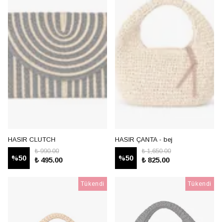
HASIR CLUTCH
HASIR ÇANTA - bej
₺ 990.00
₺ 1,650.00
%
50
%
50
₺ 495.00
₺ 825.00
Tükendi
Tükendi