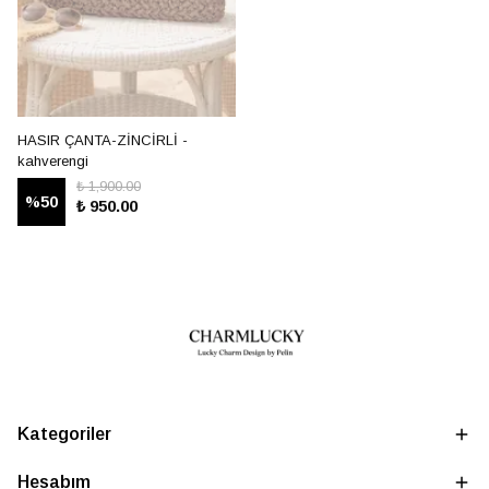
HASIR ÇANTA-ZİNCİRLİ -
kahverengi
₺ 1,900.00
%
50
₺ 950.00
Kategoriler
Hesabım