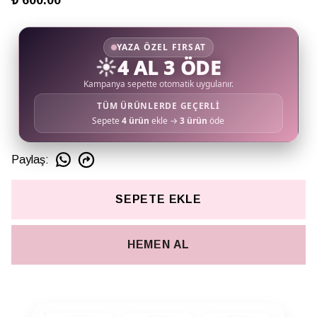
₺ 600.00
YAZA ÖZEL FIRSAT
☀️
4 AL 3 ÖDE
Kampanya sepette otomatik uygulanır.
TÜM ÜRÜNLERDE GEÇERLİ
Sepete
4 ürün
ekle →
3 ürün
öde
Paylaş
:
SEPETE EKLE
HEMEN AL