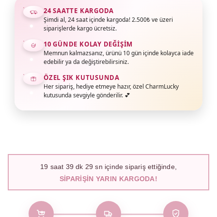
24 SAATTE KARGODA
Şimdi al, 24 saat içinde kargoda! 2.500₺ ve üzeri
siparişlerde kargo ücretsiz.
10 GÜNDE KOLAY DEĞIŞIM
Memnun kalmazsanız, ürünü 10 gün içinde kolayca iade
edebilir ya da değiştirebilirsiniz.
ÖZEL ŞIK KUTUSUNDA
Her sipariş, hediye etmeye hazır, özel CharmLucky
kutusunda sevgiyle gönderilir. 💕
19
saat
39
dk
28
sn içinde sipariş ettiğinde,
SIPARIŞIN YARIN KARGODA!