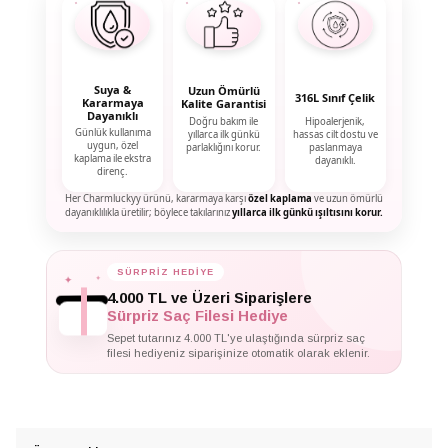
Suya &
Uzun Ömürlü
316L Sınıf Çelik
Kararmaya
Kalite Garantisi
Dayanıklı
Doğru bakım ile
Hipoalerjenik,
Günlük kullanıma
yıllarca ilk günkü
hassas cilt dostu ve
uygun, özel
parlaklığını korur.
paslanmaya
kaplama ile ekstra
dayanıklı.
direnç.
Her Charmluckyy ürünü, kararmaya karşı
özel kaplama
ve uzun ömürlü
dayanıklılıkla üretilir; böylece takılarınız
yıllarca ilk günkü ışıltısını korur.
✦
SÜRPRİZ HEDİYE
✦
✦
4.000 TL ve Üzeri Siparişlere
Sürpriz Saç Filesi Hediye
Sepet tutarınız 4.000 TL'ye ulaştığında sürpriz saç
filesi hediyeniz siparişinize otomatik olarak eklenir.