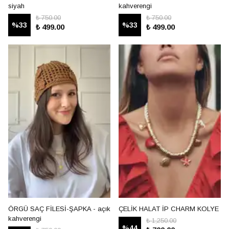
siyah
kahverengi
₺ 750.00
₺ 750.00
%
33
%
33
₺ 499.00
₺ 499.00
ÖRGÜ SAÇ FİLESİ-ŞAPKA - açık
ÇELİK HALAT İP CHARM KOLYE
kahverengi
₺ 1,250.00
%
44