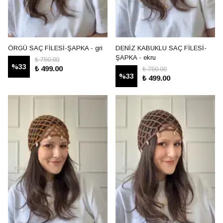
ÖRGÜ SAÇ FİLESİ-ŞAPKA - gri
DENİZ KABUKLU SAÇ FİLESİ-
ŞAPKA - ekru
₺ 750.00
%
33
₺ 499.00
₺ 750.00
%
33
₺ 499.00