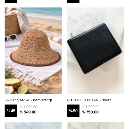
HASIR ŞAPKA - kahverengi
ÇITÇITLI CÜZDAN - siyah
₺ 1,000.00
₺ 1,500.00
%
45
%
50
₺ 549.00
₺ 750.00