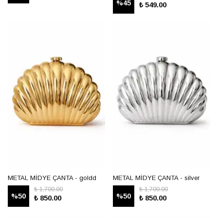
%
45
₺ 549.00
METAL MİDYE ÇANTA - goldd
METAL MİDYE ÇANTA - silver
₺ 1,700.00
₺ 1,700.00
%
50
%
50
₺ 850.00
₺ 850.00