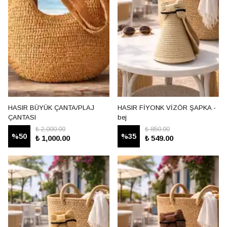
HASIR BÜYÜK ÇANTA/PLAJ
HASIR FİYONK VİZÖR ŞAPKA -
ÇANTASI
bej
₺ 2,000.00
₺ 850.00
%
50
%
35
₺ 1,000.00
₺ 549.00