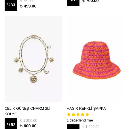
₺ 700.00
₺ 750.00
%
33
₺ 499.00
ÇELİK GÜNEŞ CHARM 2Lİ
HASIR RENKLİ ŞAPKA
KOLYE
₺ 1,250.00
1 değerlendirme
%
52
₺ 600.00
₺ 1,000.00