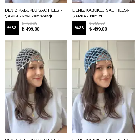
DENİZ KABUKLU SAÇ FİLESİ-
DENİZ KABUKLU SAÇ FİLESİ-
ŞAPKA - koyukahverengi̇
ŞAPKA - kırmızı
₺ 750.00
₺ 750.00
%
33
%
33
₺ 499.00
₺ 499.00