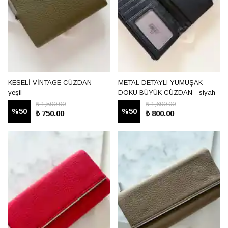
KESELİ VİNTAGE CÜZDAN -
METAL DETAYLI YUMUŞAK
yeşil
DOKU BÜYÜK CÜZDAN - siyah
₺ 1,500.00
₺ 1,600.00
%
50
%
50
₺ 750.00
₺ 800.00