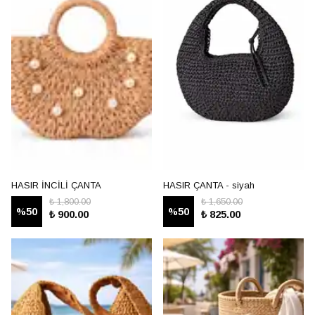
HASIR İNCİLİ ÇANTA
HASIR ÇANTA - siyah
₺ 1,800.00
₺ 1,650.00
%
50
%
50
₺ 900.00
₺ 825.00