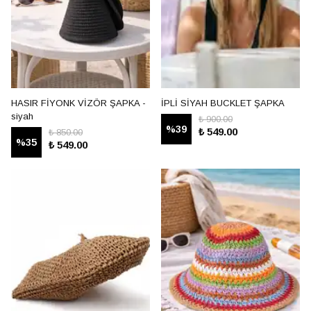
HASIR FİYONK VİZÖR ŞAPKA -
İPLİ SİYAH BUCKLET ŞAPKA
siyah
₺ 900.00
%
39
₺ 549.00
₺ 850.00
%
35
₺ 549.00