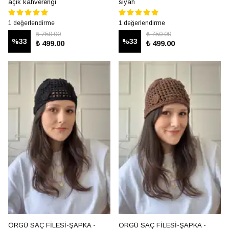
açık kahverengi
siyah
1 değerlendirme
1 değerlendirme
₺ 750.00
₺ 750.00
%
33
%
33
₺ 499.00
₺ 499.00
ÖRGÜ SAÇ FİLESİ-ŞAPKA -
ÖRGÜ SAÇ FİLESİ-ŞAPKA -