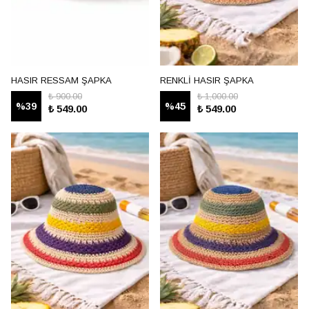
HASIR RESSAM ŞAPKA
RENKLİ HASIR ŞAPKA
₺ 900.00
₺ 1,000.00
%
39
%
45
₺ 549.00
₺ 549.00