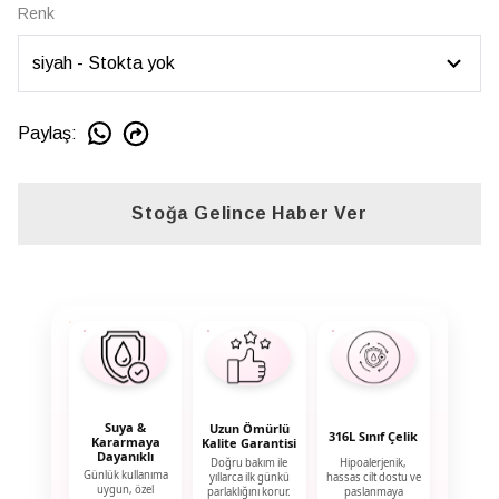
Renk
Paylaş
:
Stoğa Gelince Haber Ver
Suya &
Uzun Ömürlü
316L Sınıf Çelik
Kararmaya
Kalite Garantisi
Dayanıklı
Doğru bakım ile
Hipoalerjenik,
Günlük kullanıma
yıllarca ilk günkü
hassas cilt dostu ve
uygun, özel
parlaklığını korur.
paslanmaya