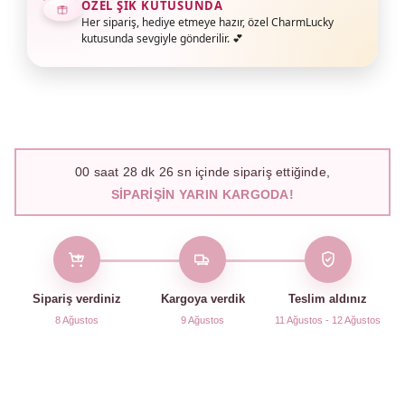
ÖZEL ŞIK KUTUSUNDA
Her sipariş, hediye etmeye hazır, özel CharmLucky
kutusunda sevgiyle gönderilir. 💕
00
saat
28
dk
25
sn içinde sipariş ettiğinde,
SIPARIŞIN YARIN KARGODA!
Sipariş verdiniz
Kargoya verdik
Teslim aldınız
8 Ağustos
9 Ağustos
11 Ağustos - 12 Ağustos