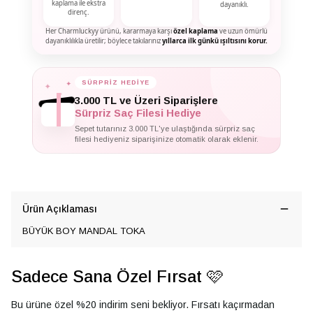
kaplama ile ekstra
dayanıklı.
direnç.
Her Charmluckyy ürünü, kararmaya karşı
özel kaplama
ve uzun ömürlü
dayanıklılıkla üretilir; böylece takılarınız
yıllarca ilk günkü ışıltısını korur.
✦
✦
SÜRPRİZ HEDİYE
✦
3.000 TL ve Üzeri Siparişlere
Sürpriz Saç Filesi Hediye
Sepet tutarınız 3.000 TL'ye ulaştığında sürpriz saç
filesi hediyeniz siparişinize otomatik olarak eklenir.
Ürün Açıklaması
BÜYÜK BOY MANDAL TOKA
Sadece Sana Özel Fırsat 🩷
Bu ürüne özel %20 indirim seni bekliyor. Fırsatı kaçırmadan