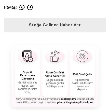
Paylaş
:
Stoğa Gelince Haber Ver
Suya &
Uzun Ömürlü
316L Sınıf Çelik
Kararmaya
Kalite Garantisi
Dayanıklı
Doğru bakım ile
Hipoalerjenik,
Günlük kullanıma
yıllarca ilk günkü
hassas cilt dostu ve
uygun, özel
parlaklığını korur.
paslanmaya
kaplama ile ekstra
dayanıklı.
direnç.
Her Charmluckyy ürünü, kararmaya karşı
özel kaplama
ve uzun ömürlü
dayanıklılıkla üretilir; böylece takılarınız
yıllarca ilk günkü ışıltısını korur.