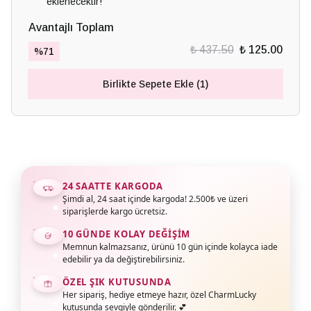
eklenecektir!
Avantajlı Toplam
₺ 437.50
₺ 125.00
%
71
Birlikte Sepete Ekle (1)
24 SAATTE KARGODA
Şimdi al, 24 saat içinde kargoda! 2.500₺ ve üzeri
siparişlerde kargo ücretsiz.
10 GÜNDE KOLAY DEĞIŞIM
Memnun kalmazsanız, ürünü 10 gün içinde kolayca iade
edebilir ya da değiştirebilirsiniz.
ÖZEL ŞIK KUTUSUNDA
Her sipariş, hediye etmeye hazır, özel CharmLucky
kutusunda sevgiyle gönderilir. 💕