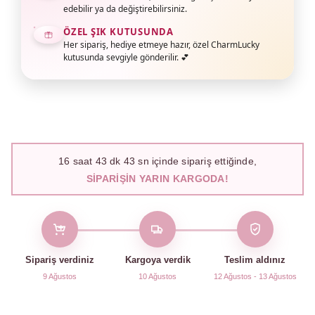
edebilir ya da değiştirebilirsiniz.
ÖZEL ŞIK KUTUSUNDA
Her sipariş, hediye etmeye hazır, özel CharmLucky
kutusunda sevgiyle gönderilir. 💕
16
saat
43
dk
42
sn içinde sipariş ettiğinde,
SIPARIŞIN YARIN KARGODA!
Sipariş verdiniz
Kargoya verdik
Teslim aldınız
9 Ağustos
10 Ağustos
12 Ağustos - 13 Ağustos