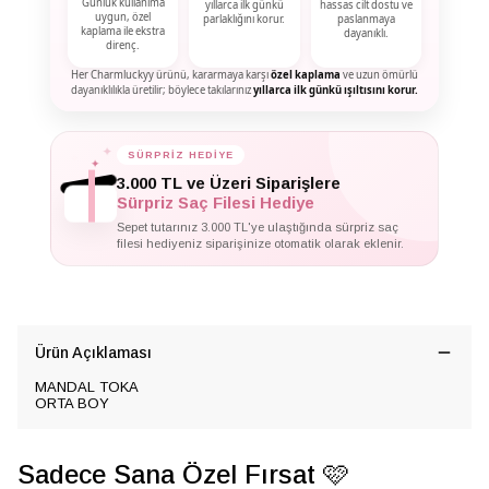
Günlük kullanıma
yıllarca ilk günkü
hassas cilt dostu ve
uygun, özel
parlaklığını korur.
paslanmaya
kaplama ile ekstra
dayanıklı.
direnç.
Her Charmluckyy ürünü, kararmaya karşı
özel kaplama
ve uzun ömürlü
dayanıklılıkla üretilir; böylece takılarınız
yıllarca ilk günkü ışıltısını korur.
SÜRPRİZ HEDİYE
✦
✦
✦
3.000 TL ve Üzeri Siparişlere
Sürpriz Saç Filesi Hediye
Sepet tutarınız 3.000 TL'ye ulaştığında sürpriz saç
filesi hediyeniz siparişinize otomatik olarak eklenir.
Ürün Açıklaması
MANDAL TOKA
ORTA BOY
Sadece Sana Özel Fırsat 🩷