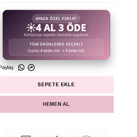
YAZA ÖZEL FIRSAT
☀️
4 AL 3 ÖDE
Kampanya sepette otomatik uygulanır.
TÜM ÜRÜNLERDE GEÇERLİ
Sepete
4 ürün
ekle →
3 ürün
öde
Paylaş
:
SEPETE EKLE
HEMEN AL