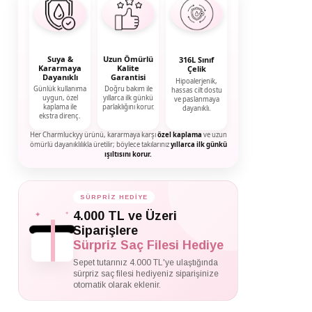
Suya &
Uzun Ömürlü
316L Sınıf
Kararmaya
Kalite
Çelik
Dayanıklı
Garantisi
Hipoalerjenik,
Günlük kullanıma
Doğru bakım ile
hassas cilt dostu
uygun, özel
yıllarca ilk günkü
ve paslanmaya
kaplama ile
parlaklığını korur.
dayanıklı.
ekstra direnç.
Her Charmluckyy ürünü, kararmaya karşı
özel kaplama
ve uzun
ömürlü dayanıklılıkla üretilir; böylece takılarınız
yıllarca ilk günkü
ışıltısını korur.
SÜRPRİZ HEDİYE
✦
✦
4.000 TL ve Üzeri
✦
Siparişlere
Sürpriz Saç Filesi Hediye
Sepet tutarınız 4.000 TL'ye ulaştığında
sürpriz saç filesi hediyeniz siparişinize
otomatik olarak eklenir.