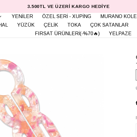
3.500TL VE ÜZERI KARGO HEDIYE
YENİLER
ÖZEL SERİ - XUPİNG
MURANO KOLE
HAL
YÜZÜK
ÇELİK
TOKA
ÇOK SATANLAR
FIRSAT ÜRÜNLERİ(-%70🔥)
YELPAZE