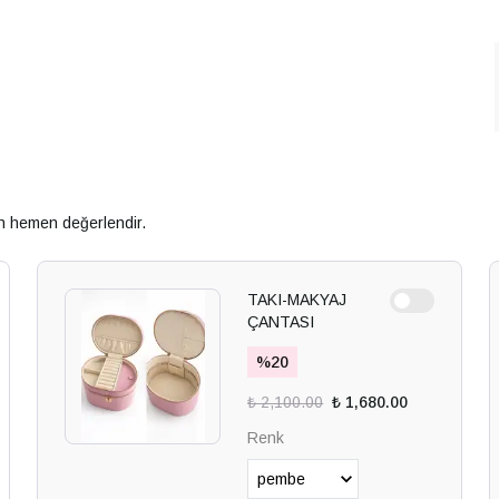
an hemen değerlendir.
TAKI-MAKYAJ
ÇANTASI
%
20
₺ 2,100.00
₺ 1,680.00
Renk