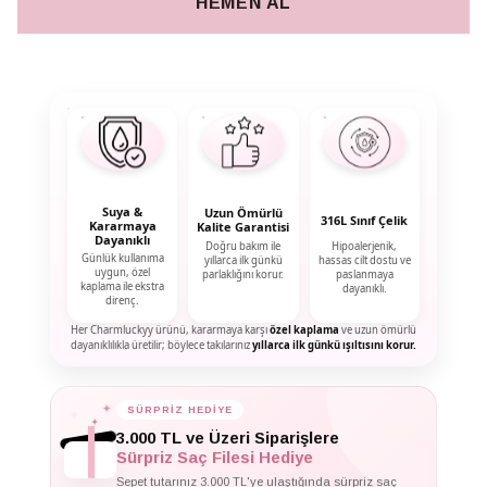
HEMEN AL
Suya &
Uzun Ömürlü
316L Sınıf Çelik
Kararmaya
Kalite Garantisi
Dayanıklı
Doğru bakım ile
Hipoalerjenik,
Günlük kullanıma
yıllarca ilk günkü
hassas cilt dostu ve
uygun, özel
parlaklığını korur.
paslanmaya
kaplama ile ekstra
dayanıklı.
direnç.
Her Charmluckyy ürünü, kararmaya karşı
özel kaplama
ve uzun ömürlü
dayanıklılıkla üretilir; böylece takılarınız
yıllarca ilk günkü ışıltısını korur.
✦
SÜRPRİZ HEDİYE
✦
✦
3.000 TL ve Üzeri Siparişlere
Sürpriz Saç Filesi Hediye
Sepet tutarınız 3.000 TL'ye ulaştığında sürpriz saç