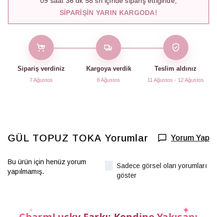
09
saat
36
dk
57
sn içinde sipariş ettiğinde,
SIPARIŞIN YARIN KARGODA!
Sipariş verdiniz
Kargoya verdik
Teslim aldınız
7 Ağustos
8 Ağustos
11 Ağustos - 12 Ağustos
GÜL TOPUZ TOKA
Yorumlar
Yorum Yap
Bu ürün için henüz yorum
Sadece görsel olan yorumları
yapılmamış.
göster
CharmLucky Farkı: Kendine Yakışanı