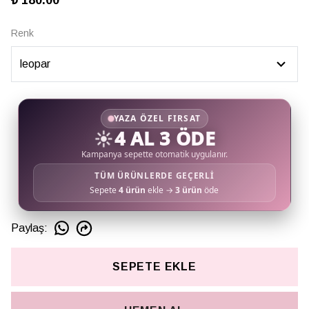
₺ 180.00
Renk
YAZA ÖZEL FIRSAT
☀️
4 AL 3 ÖDE
Kampanya sepette otomatik uygulanır.
TÜM ÜRÜNLERDE GEÇERLİ
Sepete
4 ürün
ekle →
3 ürün
öde
Paylaş
:
SEPETE EKLE