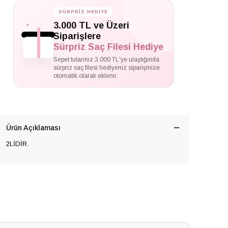
SÜRPRİZ HEDİYE
✦
3.000 TL ve Üzeri
✦
✦
Siparişlere
Sürpriz Saç Filesi Hediye
Sepet tutarınız 3.000 TL'ye ulaştığında
sürpriz saç filesi hediyeniz siparişinize
otomatik olarak eklenir.
Ürün Açıklaması
2LİDİR.