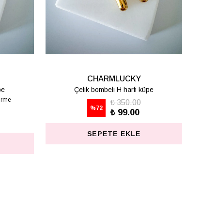
CHARMLUCKY
CHARMLUC
Çelik bombeli S harfi küpe
Çelik bombeli T har
₺ 350.00
₺ 350.
%
72
%
72
₺ 99.00
₺ 99.
SEPETE EKLE
SEPETE EK