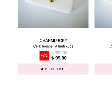
CHARMLUCKY
CHARMLUCKY
Çelik bombeli H harfi küpe
Çelik bombeli K harfi k
₺ 350.00
₺ 350.00
%
72
%
72
₺ 99.00
₺ 99.00
SEPETE EKLE
SEPETE EKLE