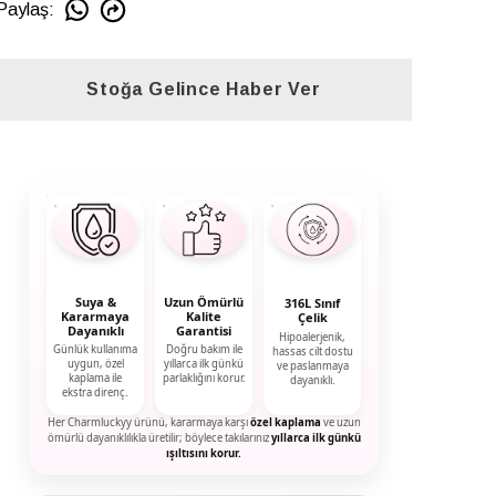
Paylaş
:
Stoğa Gelince Haber Ver
Suya &
Uzun Ömürlü
316L Sınıf
Kararmaya
Kalite
Çelik
Dayanıklı
Garantisi
Hipoalerjenik,
Günlük kullanıma
Doğru bakım ile
hassas cilt dostu
uygun, özel
yıllarca ilk günkü
ve paslanmaya
kaplama ile
parlaklığını korur.
dayanıklı.
ekstra direnç.
Her Charmluckyy ürünü, kararmaya karşı
özel kaplama
ve uzun
ömürlü dayanıklılıkla üretilir; böylece takılarınız
yıllarca ilk günkü
ışıltısını korur.