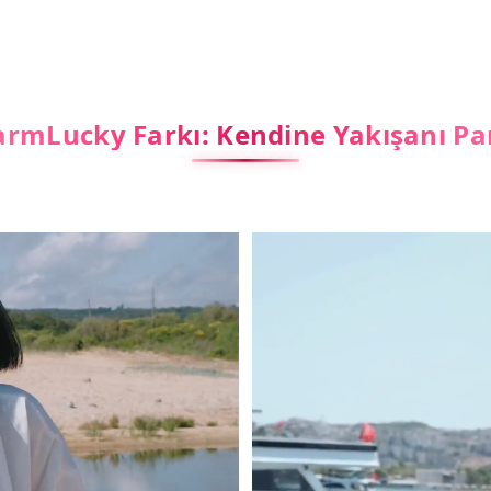
rmLucky Farkı: Kendine Yakışanı Pa