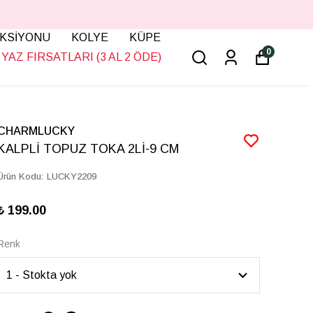
KSİYONU
KOLYE
KÜPE
0
YAZ FIRSATLARI (3 AL 2 ÖDE)
CHARMLUCKY
KALPLİ TOPUZ TOKA 2Lİ-9 CM
Ürün Kodu
:
LUCKY2209
₺ 199.00
Renk