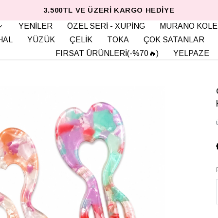
3.500TL VE ÜZERI KARGO HEDIYE
YENİLER
ÖZEL SERİ - XUPİNG
MURANO KOLE
HAL
YÜZÜK
ÇELİK
TOKA
ÇOK SATANLAR
FIRSAT ÜRÜNLERİ(-%70🔥)
YELPAZE