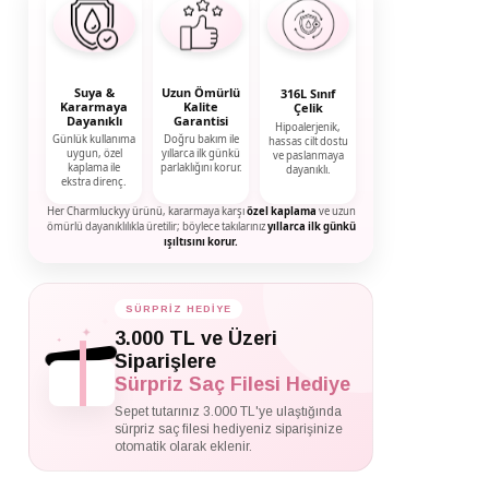
Suya &
Uzun Ömürlü
316L Sınıf
Kararmaya
Kalite
Çelik
Dayanıklı
Garantisi
Hipoalerjenik,
Günlük kullanıma
Doğru bakım ile
hassas cilt dostu
uygun, özel
yıllarca ilk günkü
ve paslanmaya
kaplama ile
parlaklığını korur.
dayanıklı.
ekstra direnç.
Her Charmluckyy ürünü, kararmaya karşı
özel kaplama
ve uzun
ömürlü dayanıklılıkla üretilir; böylece takılarınız
yıllarca ilk günkü
ışıltısını korur.
SÜRPRİZ HEDİYE
✦
✦
3.000 TL ve Üzeri
✦
Siparişlere
Sürpriz Saç Filesi Hediye
Sepet tutarınız 3.000 TL'ye ulaştığında
sürpriz saç filesi hediyeniz siparişinize
otomatik olarak eklenir.