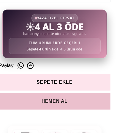
YAZA ÖZEL FIRSAT
☀️
4 AL 3 ÖDE
Kampanya sepette otomatik uygulanır.
TÜM ÜRÜNLERDE GEÇERLİ
Sepete
4 ürün
ekle →
3 ürün
öde
Paylaş
:
SEPETE EKLE
HEMEN AL