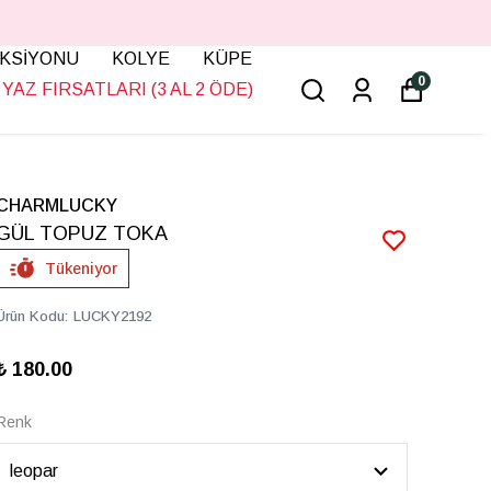
KSİYONU
KOLYE
KÜPE
0
YAZ FIRSATLARI (3 AL 2 ÖDE)
CHARMLUCKY
GÜL TOPUZ TOKA
Tükeniyor
Ürün Kodu
:
LUCKY2192
₺ 180.00
Renk