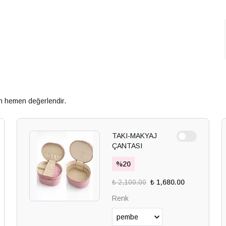
an hemen değerlendir.
TAKI-MAKYAJ
ÇANTASI
%
20
₺ 2,100.00
₺ 1,680.00
Renk