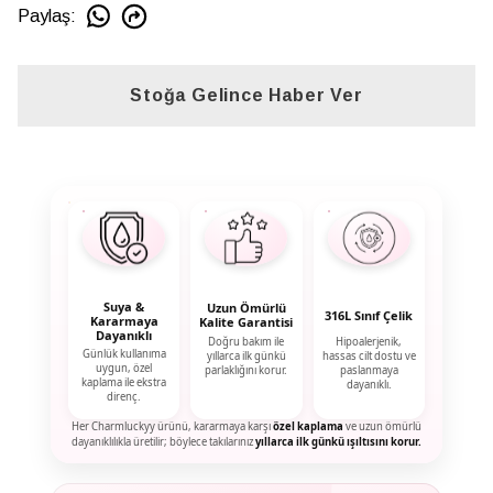
Paylaş
:
Stoğa Gelince Haber Ver
Suya &
Uzun Ömürlü
316L Sınıf Çelik
Kararmaya
Kalite Garantisi
Dayanıklı
Doğru bakım ile
Hipoalerjenik,
Günlük kullanıma
yıllarca ilk günkü
hassas cilt dostu ve
uygun, özel
parlaklığını korur.
paslanmaya
kaplama ile ekstra
dayanıklı.
direnç.
Her Charmluckyy ürünü, kararmaya karşı
özel kaplama
ve uzun ömürlü
dayanıklılıkla üretilir; böylece takılarınız
yıllarca ilk günkü ışıltısını korur.