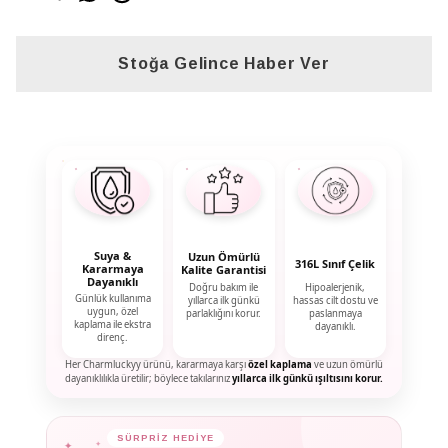
Stoğa Gelince Haber Ver
Suya &
Uzun Ömürlü
316L Sınıf Çelik
Kararmaya
Kalite Garantisi
Dayanıklı
Doğru bakım ile
Hipoalerjenik,
Günlük kullanıma
yıllarca ilk günkü
hassas cilt dostu ve
uygun, özel
parlaklığını korur.
paslanmaya
kaplama ile ekstra
dayanıklı.
direnç.
Her Charmluckyy ürünü, kararmaya karşı
özel kaplama
ve uzun ömürlü
dayanıklılıkla üretilir; böylece takılarınız
yıllarca ilk günkü ışıltısını korur.
✦
SÜRPRİZ HEDİYE
✦