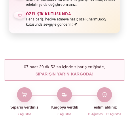
edebilir ya da değiştirebilirsiniz.
ÖZEL ŞIK KUTUSUNDA
Her sipariş, hediye etmeye hazır, özel CharmLucky
kutusunda sevgiyle gönderilir. 💕
07
saat
29
dk
51
sn içinde sipariş ettiğinde,
SIPARIŞIN YARIN KARGODA!
Sipariş verdiniz
Kargoya verdik
Teslim aldınız
7 Ağustos
8 Ağustos
11 Ağustos - 12 Ağustos