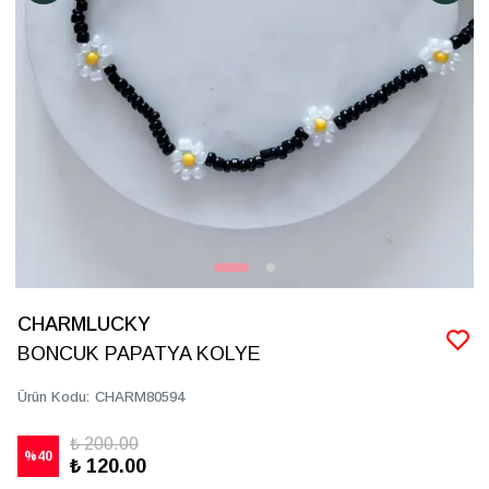
CHARMLUCKY
BONCUK PAPATYA KOLYE
Ürün Kodu
:
CHARM80594
₺ 200.00
%
40
₺ 120.00