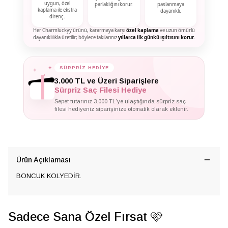
uygun, özel
parlaklığını korur.
paslanmaya
kaplama ile ekstra
dayanıklı.
direnç.
Her Charmluckyy ürünü, kararmaya karşı
özel kaplama
ve uzun ömürlü
dayanıklılıkla üretilir; böylece takılarınız
yıllarca ilk günkü ışıltısını korur.
✦
SÜRPRİZ HEDİYE
✦
✦
3.000 TL ve Üzeri Siparişlere
Sürpriz Saç Filesi Hediye
Sepet tutarınız 3.000 TL'ye ulaştığında sürpriz saç
filesi hediyeniz siparişinize otomatik olarak eklenir.
Ürün Açıklaması
BONCUK KOLYEDİR.
Sadece Sana Özel Fırsat 🩷