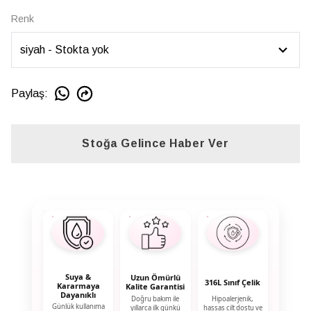
Renk
Paylaş
:
Stoğa Gelince Haber Ver
Suya &
Uzun Ömürlü
316L Sınıf Çelik
Kararmaya
Kalite Garantisi
Dayanıklı
Doğru bakım ile
Hipoalerjenik,
Günlük kullanıma
yıllarca ilk günkü
hassas cilt dostu ve