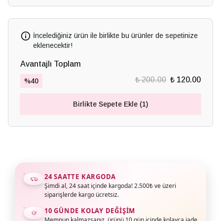
İncelediğiniz ürün ile birlikte bu ürünler de sepetinize
eklenecektir!
Avantajlı Toplam
₺ 200.00
₺ 120.00
%
40
Birlikte Sepete Ekle (1)
24 SAATTE KARGODA
Şimdi al, 24 saat içinde kargoda! 2.500₺ ve üzeri
siparişlerde kargo ücretsiz.
10 GÜNDE KOLAY DEĞIŞIM
Memnun kalmazsanız, ürünü 10 gün içinde kolayca iade