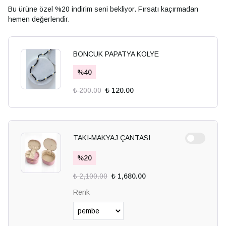
Bu ürüne özel %20 indirim seni bekliyor. Fırsatı kaçırmadan
hemen değerlendir.
BONCUK PAPATYA KOLYE
%
40
₺ 200.00
₺ 120.00
TAKI-MAKYAJ ÇANTASI
%
20
₺ 2,100.00
₺ 1,680.00
Renk