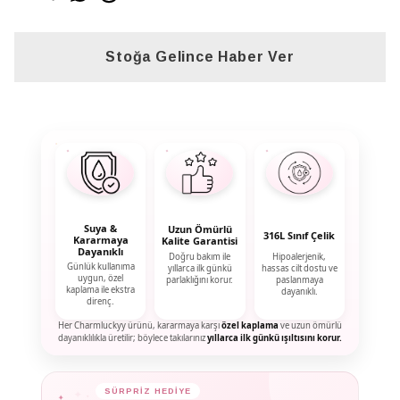
Stoğa Gelince Haber Ver
Suya &
Uzun Ömürlü
316L Sınıf Çelik
Kararmaya
Kalite Garantisi
Dayanıklı
Doğru bakım ile
Hipoalerjenik,
Günlük kullanıma
yıllarca ilk günkü
hassas cilt dostu ve
uygun, özel
parlaklığını korur.
paslanmaya
kaplama ile ekstra
dayanıklı.
direnç.
Her Charmluckyy ürünü, kararmaya karşı
özel kaplama
ve uzun ömürlü
dayanıklılıkla üretilir; böylece takılarınız
yıllarca ilk günkü ışıltısını korur.
✦
SÜRPRİZ HEDİYE
✦