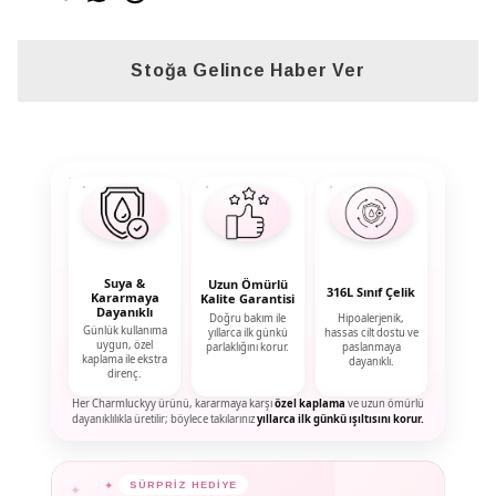
Stoğa Gelince Haber Ver
Suya &
Uzun Ömürlü
316L Sınıf Çelik
Kararmaya
Kalite Garantisi
Dayanıklı
Doğru bakım ile
Hipoalerjenik,
Günlük kullanıma
yıllarca ilk günkü
hassas cilt dostu ve
uygun, özel
parlaklığını korur.
paslanmaya
kaplama ile ekstra
dayanıklı.
direnç.
Her Charmluckyy ürünü, kararmaya karşı
özel kaplama
ve uzun ömürlü
dayanıklılıkla üretilir; böylece takılarınız
yıllarca ilk günkü ışıltısını korur.
✦
SÜRPRİZ HEDİYE
✦