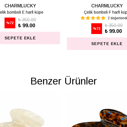
CHARMLUCKY
CHARMLUCKY
elik bombeli M harfi lüpe
Çelik bombeli S harfi kü
1 değerlendirme
₺ 350.00
%
72
₺ 99.00
₺ 350.00
%
72
₺ 99.00
SEPETE EKLE
SEPETE EKLE
Benzer Ürünler