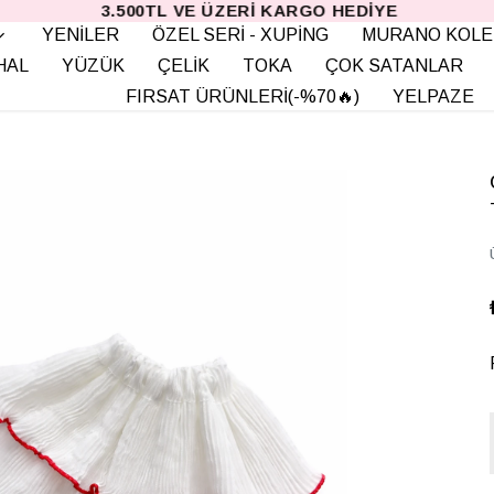
3.500TL VE ÜZERI KARGO HEDIYE
YENİLER
ÖZEL SERİ - XUPİNG
MURANO KOLE
HAL
YÜZÜK
ÇELİK
TOKA
ÇOK SATANLAR
FIRSAT ÜRÜNLERİ(-%70🔥)
YELPAZE