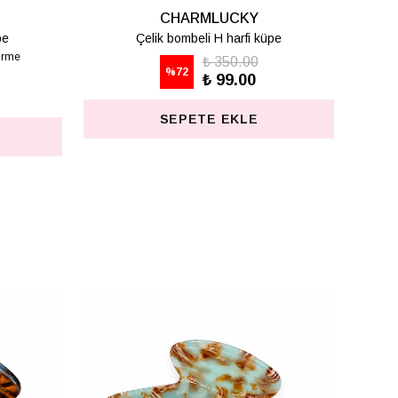
CHARMLUCKY
pe
Çelik bombeli T harfi küpe
₺ 350.00
%
72
₺ 99.00
SEPETE EKLE