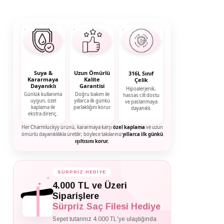
Suya &
Uzun Ömürlü
316L Sınıf
Kararmaya
Kalite
Çelik
Dayanıklı
Garantisi
Hipoalerjenik,
Günlük kullanıma
Doğru bakım ile
hassas cilt dostu
uygun, özel
yıllarca ilk günkü
ve paslanmaya
kaplama ile
parlaklığını korur.
dayanıklı.
ekstra direnç.
Her Charmluckyy ürünü, kararmaya karşı
özel kaplama
ve uzun
ömürlü dayanıklılıkla üretilir; böylece takılarınız
yıllarca ilk günkü
ışıltısını korur.
SÜRPRİZ HEDİYE
✦
✦
4.000 TL ve Üzeri
✦
Siparişlere
Sürpriz Saç Filesi Hediye
Sepet tutarınız 4.000 TL'ye ulaştığında