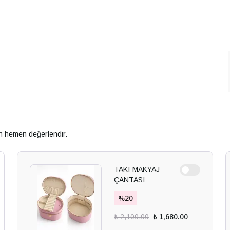
an hemen değerlendir.
TAKI-MAKYAJ
ÇANTASI
%
20
₺ 2,100.00
₺ 1,680.00