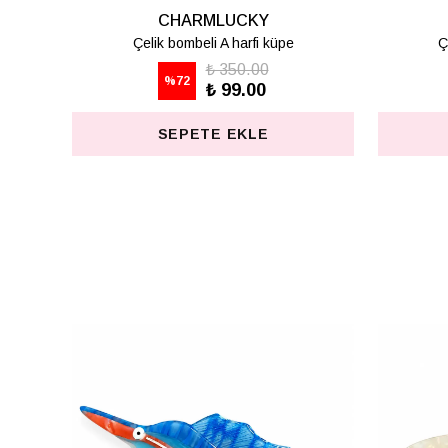
CHARMLUCKY
Çelik bombeli K harfi küpe
Ç
₺ 350.00
%
72
₺ 99.00
SEPETE EKLE