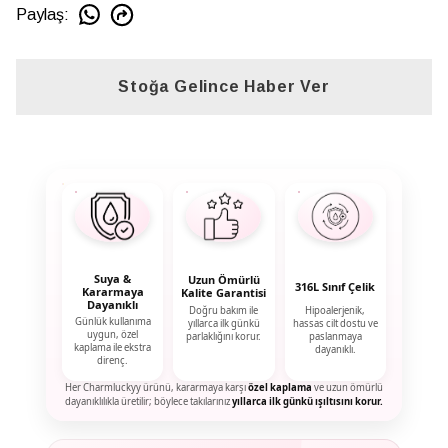
Paylaş
:
Stoğa Gelince Haber Ver
Suya &
Uzun Ömürlü
316L Sınıf Çelik
Kararmaya
Kalite Garantisi
Dayanıklı
Doğru bakım ile
Hipoalerjenik,
Günlük kullanıma
yıllarca ilk günkü
hassas cilt dostu ve
uygun, özel
parlaklığını korur.
paslanmaya
kaplama ile ekstra
dayanıklı.
direnç.
Her Charmluckyy ürünü, kararmaya karşı
özel kaplama
ve uzun ömürlü
dayanıklılıkla üretilir; böylece takılarınız
yıllarca ilk günkü ışıltısını korur.