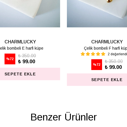
CHARMLUCKY
Çelik bombeli M harfi lüpe
Ç
1 değerlendirme
₺ 350.00
%
72
₺ 99.00
SEPETE EKLE
Benzer Ürünler