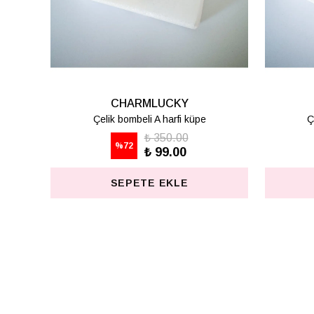
CHARMLUCKY
CHARMLUCKY
 bombeli H harfi küpe
Çelik bombeli K harfi küpe
₺ 350.00
₺ 350.00
%
72
%
72
₺ 99.00
₺ 99.00
SEPETE EKLE
SEPETE EKLE