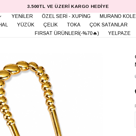
3.500TL VE ÜZERI KARGO HEDIYE
YENİLER
ÖZEL SERİ - XUPİNG
MURANO KOLE
HAL
YÜZÜK
ÇELİK
TOKA
ÇOK SATANLAR
FIRSAT ÜRÜNLERİ(-%70🔥)
YELPAZE