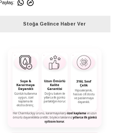
Paylaş
:
Stoğa Gelince Haber Ver
Suya &
Uzun Ömürlü
316L Sınıf
Kararmaya
Kalite
Çelik
Dayanıklı
Garantisi
Hipoalerjenik,
Günlük kullanıma
Doğru bakım ile
hassas cilt dostu
uygun, özel
yıllarca ilk günkü
ve paslanmaya
kaplama ile
parlaklığını korur.
dayanıklı.
ekstra direnç.
Her Charmluckyy ürünü, kararmaya karşı
özel kaplama
ve uzun
ömürlü dayanıklılıkla üretilir; böylece takılarınız
yıllarca ilk günkü
ışıltısını korur.