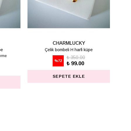
CHARMLUCKY
CHARMLUCKY
elik bombeli S harfi küpe
Çelik bombeli T harfi kü
₺ 350.00
₺ 350.00
%
72
%
72
₺ 99.00
₺ 99.00
SEPETE EKLE
SEPETE EKLE