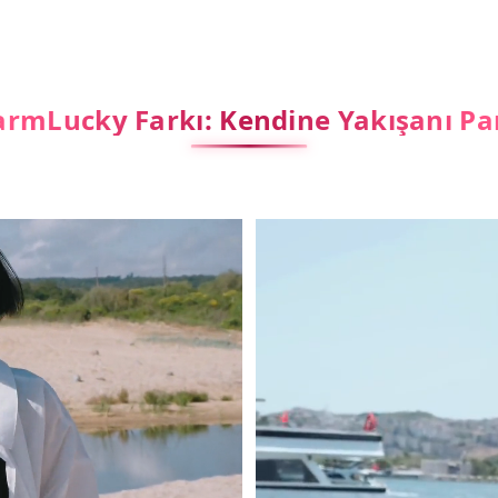
rmLucky Farkı: Kendine Yakışanı Pa