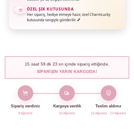
ÖZEL ŞIK KUTUSUNDA
Her sipariş, hediye etmeye hazır, özel CharmLucky
kutusunda sevgiyle gönderilir. 💕
15
saat
59
dk
22
sn içinde sipariş ettiğinde,
SIPARIŞIN YARIN KARGODA!
Sipariş verdiniz
Kargoya verdik
Teslim aldınız
9 Ağustos
10 Ağustos
12 Ağustos - 13 Ağustos