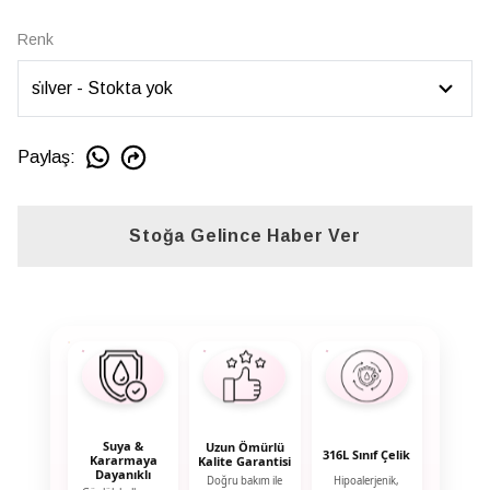
Renk
Paylaş
:
Stoğa Gelince Haber Ver
Suya &
Uzun Ömürlü
316L Sınıf Çelik
Kararmaya
Kalite Garantisi
Dayanıklı
Doğru bakım ile
Hipoalerjenik,