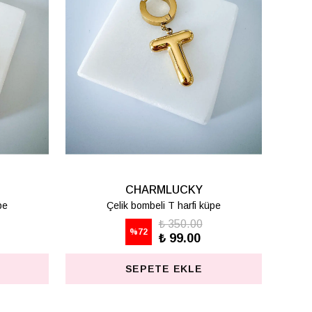
CHARMLUCKY
KIVRIK KÜPE
₺ 625.00
%
80
₺ 125.00
SEPETE EKLE