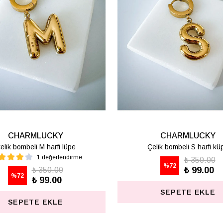
CHARMLUCKY
CHARMLUCKY
SİC KIVRIM HALKA KÜPE
KARE KÜPE
₺ 311.25
₺ 625.00
%
60
%
80
₺ 125.00
₺ 125.00
SEPETE EKLE
SEPETE EKLE