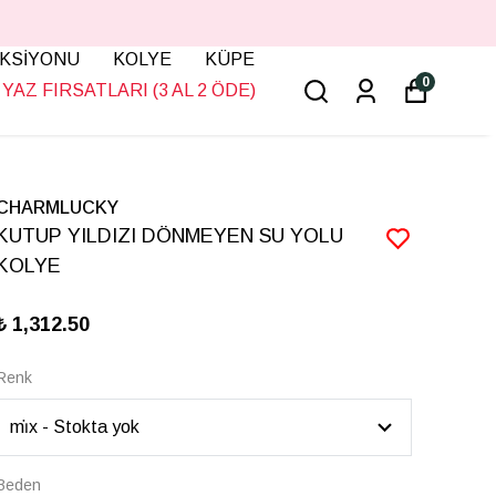
KSİYONU
KOLYE
KÜPE
0
YAZ FIRSATLARI (3 AL 2 ÖDE)
CHARMLUCKY
KUTUP YILDIZI DÖNMEYEN SU YOLU
KOLYE
₺ 1,312.50
Renk
Beden