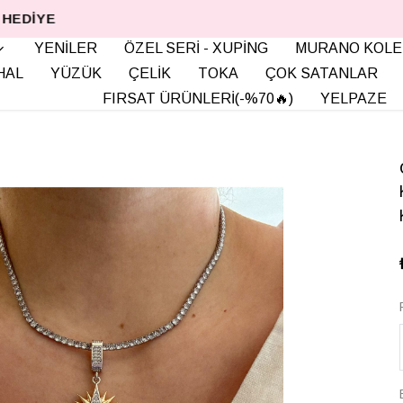
3.500TL VE ÜZERI KARGO HEDIYE
YENİLER
ÖZEL SERİ - XUPİNG
MURANO KOLE
HAL
YÜZÜK
ÇELİK
TOKA
ÇOK SATANLAR
FIRSAT ÜRÜNLERİ(-%70🔥)
YELPAZE