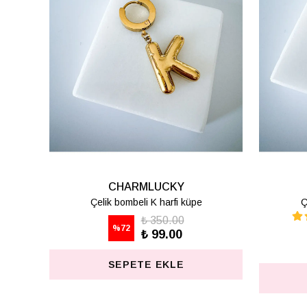
CHARMLUCKY
Çelik bombeli Z harfi küpe
BA
₺ 350.00
%
72
₺ 99.00
SEPETE EKLE