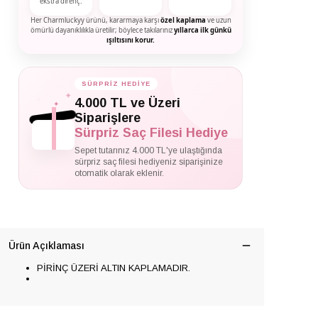
ekstra direnç.
Her Charmluckyy ürünü, kararmaya karşı
özel kaplama
ve uzun
ömürlü dayanıklılıkla üretilir; böylece takılarınız
yıllarca ilk günkü
ışıltısını korur.
SÜRPRİZ HEDİYE
✦
4.000 TL ve Üzeri
✦
✦
Siparişlere
Sürpriz Saç Filesi Hediye
Sepet tutarınız 4.000 TL'ye ulaştığında
sürpriz saç filesi hediyeniz siparişinize
otomatik olarak eklenir.
Ürün Açıklaması
PİRİNÇ ÜZERİ ALTIN KAPLAMADIR.