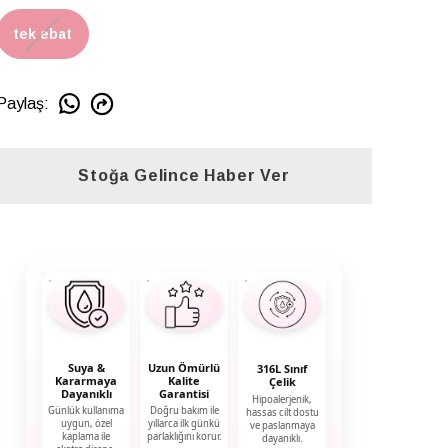
tek ebat
Paylaş
:
Stoğa Gelince Haber Ver
Suya &
Uzun Ömürlü
316L Sınıf
Kararmaya
Kalite
Çelik
Dayanıklı
Garantisi
Hipoalerjenik,
Günlük kullanıma
Doğru bakım ile
hassas cilt dostu
uygun, özel
yıllarca ilk günkü
ve paslanmaya
kaplama ile
parlaklığını korur.
dayanıklı.