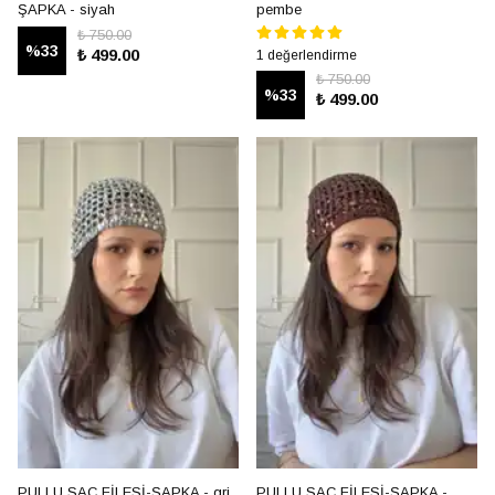
ŞAPKA - siyah
pembe
₺ 750.00
%
33
₺ 499.00
1 değerlendirme
₺ 750.00
%
33
₺ 499.00
PULLU SAÇ FİLESİ-ŞAPKA - gri
PULLU SAÇ FİLESİ-ŞAPKA -