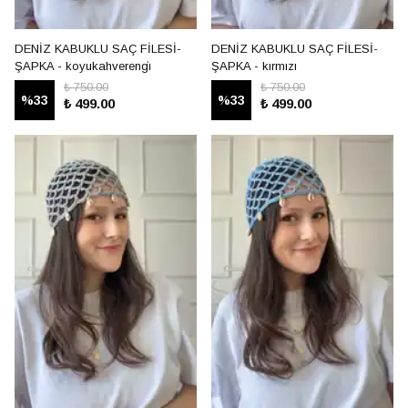
DENİZ KABUKLU SAÇ FİLESİ-
DENİZ KABUKLU SAÇ FİLESİ-
ŞAPKA - koyukahverengi̇
ŞAPKA - kırmızı
₺ 750.00
₺ 750.00
%
33
%
33
₺ 499.00
₺ 499.00