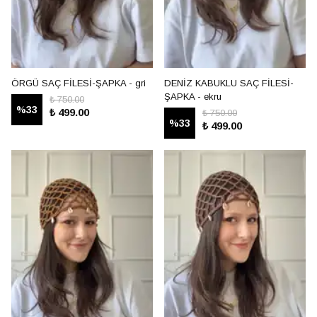
ÖRGÜ SAÇ FİLESİ-ŞAPKA - gri
DENİZ KABUKLU SAÇ FİLESİ-
ŞAPKA - ekru
₺ 750.00
%
33
₺ 499.00
₺ 750.00
%
33
₺ 499.00