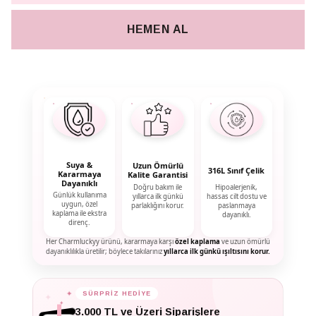
HEMEN AL
Suya &
Uzun Ömürlü
316L Sınıf Çelik
Kararmaya
Kalite Garantisi
Dayanıklı
Doğru bakım ile
Hipoalerjenik,
Günlük kullanıma
yıllarca ilk günkü
hassas cilt dostu ve
uygun, özel
parlaklığını korur.
paslanmaya
kaplama ile ekstra
dayanıklı.
direnç.
Her Charmluckyy ürünü, kararmaya karşı
özel kaplama
ve uzun ömürlü
dayanıklılıkla üretilir; böylece takılarınız
yıllarca ilk günkü ışıltısını korur.
SÜRPRİZ HEDİYE
✦
✦
✦
3.000 TL ve Üzeri Siparişlere