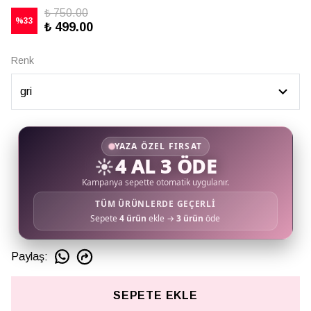
₺ 750.00
%
33
₺ 499.00
Renk
YAZA ÖZEL FIRSAT
☀️
4 AL 3 ÖDE
Kampanya sepette otomatik uygulanır.
TÜM ÜRÜNLERDE GEÇERLİ
Sepete
4 ürün
ekle →
3 ürün
öde
Paylaş
:
SEPETE EKLE