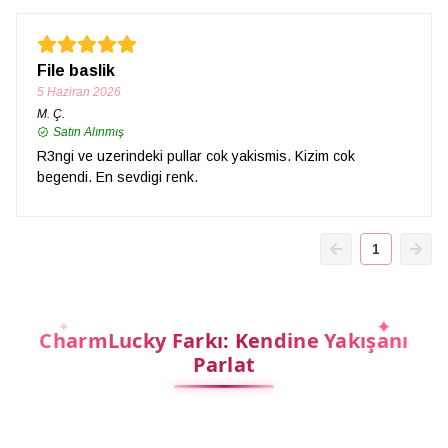
File baslik
5 Haziran 2026
M.
Ç.
Satın Alınmış
R3ngi ve uzerindeki pullar cok yakismis. Kizim cok
begendi. En sevdigi renk.
1
CharmLucky Farkı: Kendine Yakışanı
Parlat