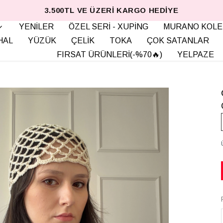
3.500TL VE ÜZERI KARGO HEDIYE
YENİLER
ÖZEL SERİ - XUPİNG
MURANO KOLE
HAL
YÜZÜK
ÇELİK
TOKA
ÇOK SATANLAR
FIRSAT ÜRÜNLERİ(-%70🔥)
YELPAZE