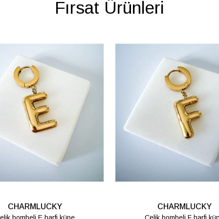
Fırsat Ürünleri
CHARMLUCKY
CHARMLUCKY
elik bombeli M harfi lüpe
Çelik bombeli S harfi kü