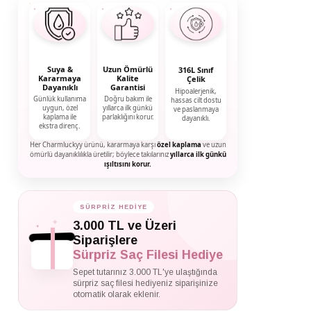
Suya &
Uzun Ömürlü
316L Sınıf
Kararmaya
Kalite
Çelik
Dayanıklı
Garantisi
Hipoalerjenik,
Günlük kullanıma
Doğru bakım ile
hassas cilt dostu
uygun, özel
yıllarca ilk günkü
ve paslanmaya
kaplama ile
parlaklığını korur.
dayanıklı.
ekstra direnç.
Her Charmluckyy ürünü, kararmaya karşı
özel kaplama
ve uzun
ömürlü dayanıklılıkla üretilir; böylece takılarınız
yıllarca ilk günkü
ışıltısını korur.
SÜRPRİZ HEDİYE
✦
✦
3.000 TL ve Üzeri
✦
Siparişlere
Sürpriz Saç Filesi Hediye
Sepet tutarınız 3.000 TL'ye ulaştığında
sürpriz saç filesi hediyeniz siparişinize
otomatik olarak eklenir.