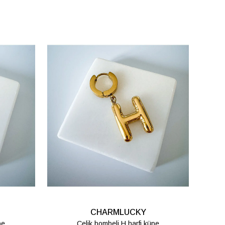
CHARMLUCKY
pe
Çelik bombeli T harfi küpe