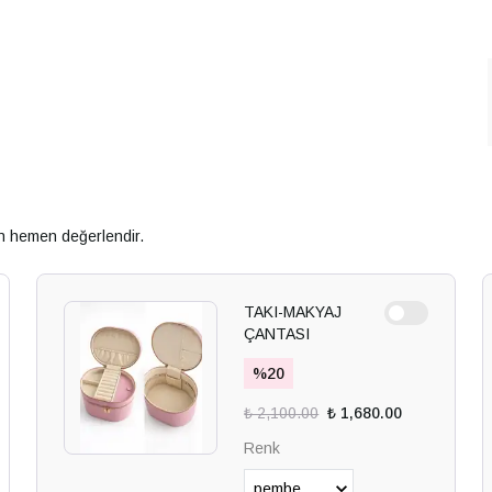
an hemen değerlendir.
TAKI-MAKYAJ
ÇANTASI
%
20
₺ 2,100.00
₺ 1,680.00
Renk