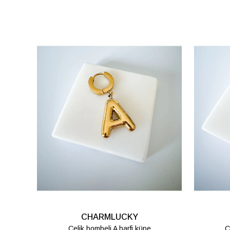
CHARMLUCKY
Çelik bombeli K harfi küpe
Ç