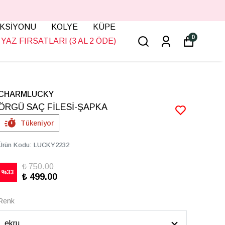
KSİYONU
KOLYE
KÜPE
0
YAZ FIRSATLARI (3 AL 2 ÖDE)
CHARMLUCKY
ÖRGÜ SAÇ FİLESİ-ŞAPKA
Tükeniyor
Ürün Kodu
:
LUCKY2232
₺ 750.00
%
33
₺ 499.00
Renk