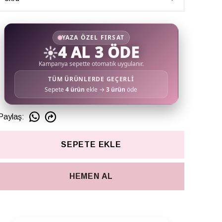
YAZA ÖZEL FIRSAT
☀️
4 AL 3 ÖDE
Kampanya sepette otomatik uygulanır.
TÜM ÜRÜNLERDE GEÇERLİ
Sepete
4 ürün
ekle →
3 ürün
öde
Paylaş
:
SEPETE EKLE
HEMEN AL