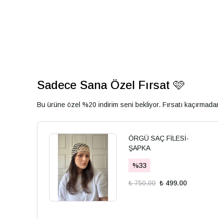
Sadece Sana Özel Fırsat 🩷
Bu ürüne özel %20 indirim seni bekliyor. Fırsatı kaçırmad
ÖRGÜ SAÇ FİLESİ-
ŞAPKA
%
33
₺ 750.00
₺ 499.00