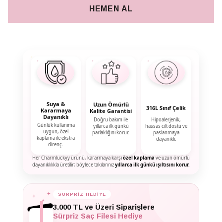
HEMEN AL
Suya &
Uzun Ömürlü
316L Sınıf Çelik
Kararmaya
Kalite Garantisi
Dayanıklı
Doğru bakım ile
Hipoalerjenik,
Günlük kullanıma
yıllarca ilk günkü
hassas cilt dostu ve
uygun, özel
parlaklığını korur.
paslanmaya
kaplama ile ekstra
dayanıklı.
direnç.
Her Charmluckyy ürünü, kararmaya karşı
özel kaplama
ve uzun ömürlü
dayanıklılıkla üretilir; böylece takılarınız
yıllarca ilk günkü ışıltısını korur.
✦
SÜRPRİZ HEDİYE
✦
✦
3.000 TL ve Üzeri Siparişlere
Sürpriz Saç Filesi Hediye