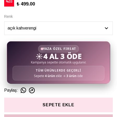
%
33
₺ 499.00
Renk
YAZA ÖZEL FIRSAT
☀️
4 AL 3 ÖDE
Kampanya sepette otomatik uygulanır.
TÜM ÜRÜNLERDE GEÇERLİ
Sepete
4 ürün
ekle →
3 ürün
öde
Paylaş
:
SEPETE EKLE