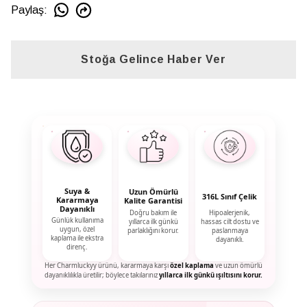
Paylaş
:
Stoğa Gelince Haber Ver
Suya &
Uzun Ömürlü
316L Sınıf Çelik
Kararmaya
Kalite Garantisi
Dayanıklı
Doğru bakım ile
Hipoalerjenik,
Günlük kullanıma
yıllarca ilk günkü
hassas cilt dostu ve
uygun, özel
parlaklığını korur.
paslanmaya
kaplama ile ekstra
dayanıklı.
direnç.
Her Charmluckyy ürünü, kararmaya karşı
özel kaplama
ve uzun ömürlü
dayanıklılıkla üretilir; böylece takılarınız
yıllarca ilk günkü ışıltısını korur.