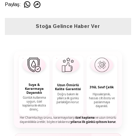
Paylaş
:
Stoğa Gelince Haber Ver
Suya &
Uzun Ömürlü
316L Sınıf Çelik
Kararmaya
Kalite Garantisi
Dayanıklı
Doğru bakım ile
Hipoalerjenik,
Günlük kullanıma
yıllarca ilk günkü
hassas cilt dostu ve
uygun, özel
parlaklığını korur.
paslanmaya
kaplama ile ekstra
dayanıklı.
direnç.
Her Charmluckyy ürünü, kararmaya karşı
özel kaplama
ve uzun ömürlü
dayanıklılıkla üretilir; böylece takılarınız
yıllarca ilk günkü ışıltısını korur.