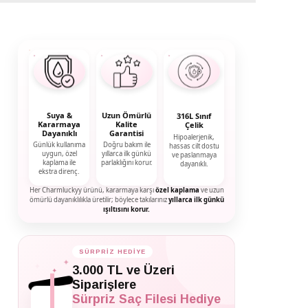
Suya &
Uzun Ömürlü
316L Sınıf
Kararmaya
Kalite
Çelik
Dayanıklı
Garantisi
Hipoalerjenik,
Günlük kullanıma
Doğru bakım ile
hassas cilt dostu
uygun, özel
yıllarca ilk günkü
ve paslanmaya
kaplama ile
parlaklığını korur.
dayanıklı.
ekstra direnç.
Her Charmluckyy ürünü, kararmaya karşı
özel kaplama
ve uzun
ömürlü dayanıklılıkla üretilir; böylece takılarınız
yıllarca ilk günkü
ışıltısını korur.
SÜRPRİZ HEDİYE
✦
✦
3.000 TL ve Üzeri
✦
Siparişlere
Sürpriz Saç Filesi Hediye