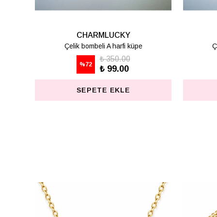
CKY
CHARMLUCKY
arfi küpe
Çelik bombeli F harfi küpe
2 değerlendirme
0.00
9.00
₺ 350.00
%
72
₺ 99.00
KLE
SEPETE EKLE