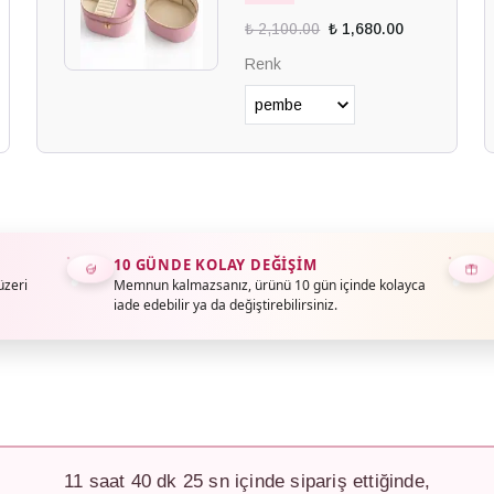
₺ 2,100.00
₺ 1,680.00
Renk
10 GÜNDE KOLAY DEĞIŞIM
üzeri
Memnun kalmazsanız, ürünü 10 gün içinde kolayca
iade edebilir ya da değiştirebilirsiniz.
11
saat
40
dk
23
sn içinde sipariş ettiğinde,