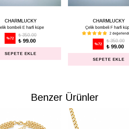
CHARMLUCKY
CHARM
Çelik bombeli H harfi küpe
Çelik bombeli
₺ 350.00
₺
%
72
%
72
₺ 99.00
₺
SEPETE EKLE
SEPET
Benzer Ürünler