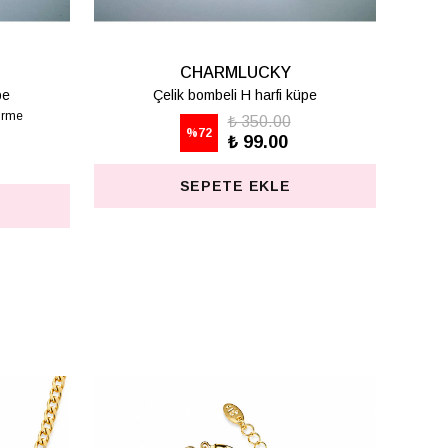
LUCKY
CHARMLUCKY
 K harfi küpe
Çelik bombeli M harfi lüpe
1 değerlendirme
 350.00
 99.00
₺ 350.00
%
72
₺ 99.00
E EKLE
SEPETE EKLE