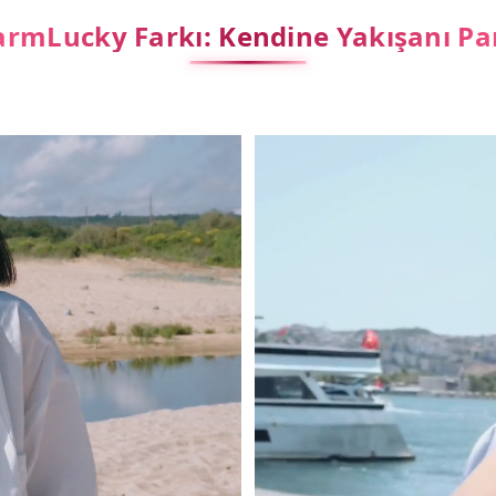
rmLucky Farkı: Kendine Yakışanı Pa