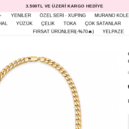
3.500TL VE ÜZERI KARGO HEDIYE
YENİLER
ÖZEL SERİ - XUPİNG
MURANO KOLE
HAL
YÜZÜK
ÇELİK
TOKA
ÇOK SATANLAR
FIRSAT ÜRÜNLERİ(-%70🔥)
YELPAZE