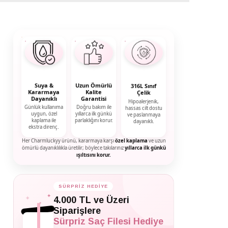
Suya &
Uzun Ömürlü
316L Sınıf
Kararmaya
Kalite
Çelik
Dayanıklı
Garantisi
Hipoalerjenik,
Günlük kullanıma
Doğru bakım ile
hassas cilt dostu
uygun, özel
yıllarca ilk günkü
ve paslanmaya
kaplama ile
parlaklığını korur.
dayanıklı.
ekstra direnç.
Her Charmluckyy ürünü, kararmaya karşı
özel kaplama
ve uzun
ömürlü dayanıklılıkla üretilir; böylece takılarınız
yıllarca ilk günkü
ışıltısını korur.
SÜRPRİZ HEDİYE
✦
✦
4.000 TL ve Üzeri
✦
Siparişlere
Sürpriz Saç Filesi Hediye