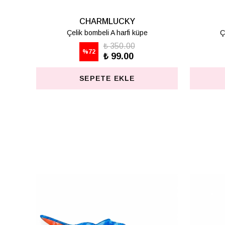
CHARMLUCKY
CHARMLUCKY
Çelik bombeli H harfi küpe
Çelik bombeli K harfi k
₺ 350.00
₺ 350.00
%
72
%
72
₺ 99.00
₺ 99.00
SEPETE EKLE
SEPETE EKLE