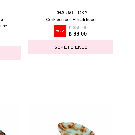
CHARMLUCKY
CHARMLUC
Çelik bombeli S harfi küpe
Çelik bombeli T har
₺ 350.00
₺ 350.
%
72
%
72
₺ 99.00
₺ 99.
SEPETE EKLE
SEPETE EK