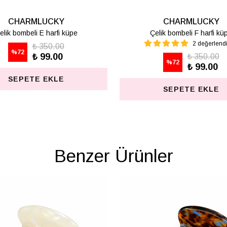
CHARMLUCKY
üpe
Çelik bombeli M harfi lüpe
1 değerlendirme
₺ 350.00
%
72
₺ 99.00
SEPETE EKLE
Benzer Ürünler