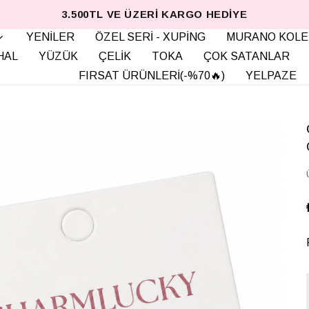
3.500TL VE ÜZERI KARGO HEDIYE
YENİLER
ÖZEL SERİ - XUPİNG
MURANO KOLE
HAL
YÜZÜK
ÇELİK
TOKA
ÇOK SATANLAR
FIRSAT ÜRÜNLERİ(-%70🔥)
YELPAZE