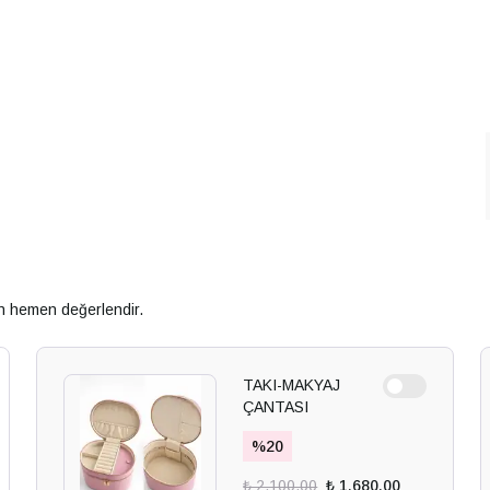
an hemen değerlendir.
TAKI-MAKYAJ
ÇANTASI
%
20
₺ 2,100.00
₺ 1,680.00