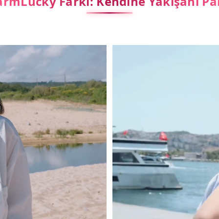
rmLucky Farkı: Kendine Yakışanı Pa