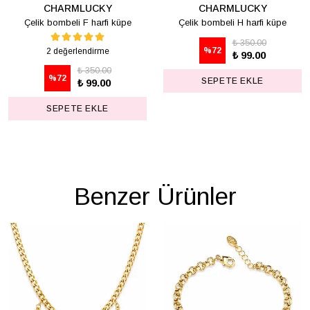
CHARMLUCKY
CHARMLUCKY
Çelik bombeli F harfi küpe
Çelik bombeli H harfi küpe
₺ 350.00
%
72
2 değerlendirme
₺ 99.00
₺ 350.00
%
72
SEPETE EKLE
₺ 99.00
SEPETE EKLE
Benzer Ürünler