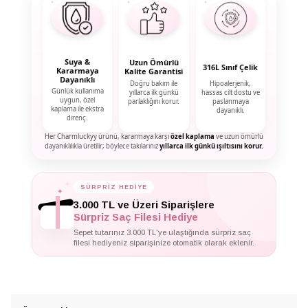
Suya &
Uzun Ömürlü
316L Sınıf Çelik
Kararmaya
Kalite Garantisi
Dayanıklı
Doğru bakım ile
Hipoalerjenik,
Günlük kullanıma
yıllarca ilk günkü
hassas cilt dostu ve
uygun, özel
parlaklığını korur.
paslanmaya
kaplama ile ekstra
dayanıklı.
direnç.
Her Charmluckyy ürünü, kararmaya karşı
özel kaplama
ve uzun ömürlü
dayanıklılıkla üretilir; böylece takılarınız
yıllarca ilk günkü ışıltısını korur.
SÜRPRİZ HEDİYE
✦
✦
✦
3.000 TL ve Üzeri Siparişlere
Sürpriz Saç Filesi Hediye
Sepet tutarınız 3.000 TL'ye ulaştığında sürpriz saç
filesi hediyeniz siparişinize otomatik olarak eklenir.