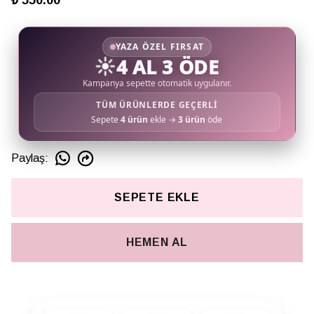
₺ 550.00
YAZA ÖZEL FIRSAT
☀️
4 AL 3 ÖDE
Kampanya sepette otomatik uygulanır.
TÜM ÜRÜNLERDE GEÇERLİ
Sepete
4 ürün
ekle →
3 ürün
öde
Paylaş
:
SEPETE EKLE
HEMEN AL