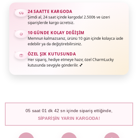
24 SAATTE KARGODA
Şimdi al, 24 saat içinde kargoda! 2.500₺ ve üzeri
siparişlerde kargo ücretsiz.
10 GÜNDE KOLAY DEĞIŞIM
Memnun kalmazsanız, ürünü 10 gün içinde kolayca iade
edebilir ya da değiştirebilirsiniz.
ÖZEL ŞIK KUTUSUNDA
Her sipariş, hediye etmeye hazır, özel CharmLucky
kutusunda sevgiyle gönderilir. 💕
05
saat
01
dk
41
sn içinde sipariş ettiğinde,
SIPARIŞIN YARIN KARGODA!