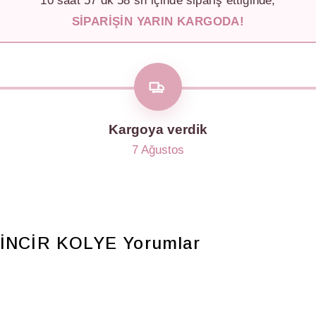
10
saat
57
dk
55
sn içinde sipariş ettiğinde,
SIPARIŞIN YARIN KARGODA!
Kargoya verdik
7 Ağustos
İNCİR KOLYE
Yorumlar