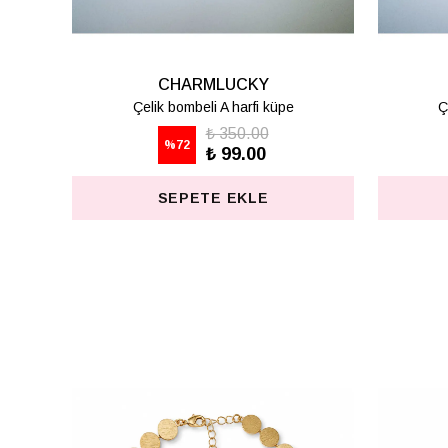
CHARMLUCKY
Çelik bombeli K harfi küpe
Ç
₺ 350.00
%
72
₺ 99.00
SEPETE EKLE