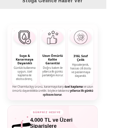
Stoğa Gelince Haber Ver
Suya &
Uzun Ömürlü
316L Sınıf
Kararmaya
Kalite
Çelik
Dayanıklı
Garantisi
Hipoalerjenik,
Günlük kullanıma
Doğru bakım ile
hassas cilt dostu
uygun, özel
yıllarca ilk günkü
ve paslanmaya
kaplama ile
parlaklığını korur.
dayanıklı.
ekstra direnç.
Her Charmluckyy ürünü, kararmaya karşı
özel kaplama
ve uzun
ömürlü dayanıklılıkla üretilir; böylece takılarınız
yıllarca ilk günkü
ışıltısını korur.
SÜRPRİZ HEDİYE
✦
✦
4.000 TL ve Üzeri
✦
Siparişlere