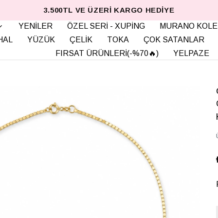
3.500TL VE ÜZERI KARGO HEDIYE
YENİLER
ÖZEL SERİ - XUPİNG
MURANO KOLE
HAL
YÜZÜK
ÇELİK
TOKA
ÇOK SATANLAR
FIRSAT ÜRÜNLERİ(-%70🔥)
YELPAZE