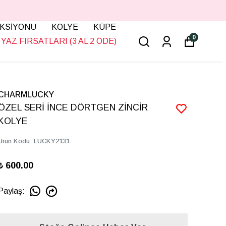
KSİYONU
KOLYE
KÜPE
0
YAZ FIRSATLARI (3 AL 2 ÖDE)
CHARMLUCKY
ÖZEL SERİ İNCE DÖRTGEN ZİNCİR
KOLYE
Ürün Kodu
:
LUCKY2131
₺ 600.00
Paylaş
: