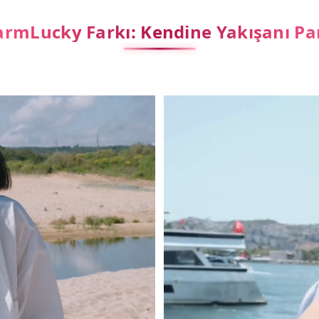
rmLucky Farkı: Kendine Yakışanı Pa