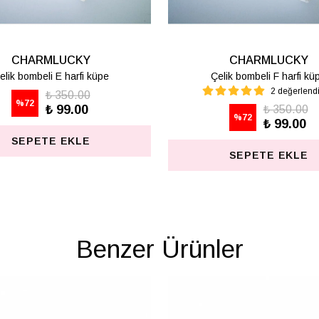
CHARMLUCKY
CHARMLUCKY
elik bombeli M harfi lüpe
Çelik bombeli S harfi kü
1 değerlendirme
₺ 350.00
%
72
₺ 99.00
₺ 350.00
%
72
₺ 99.00
SEPETE EKLE
SEPETE EKLE
Benzer Ürünler