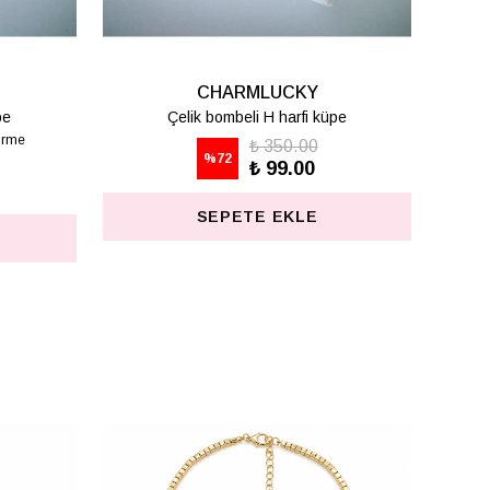
CHARMLUCKY
pe
Çelik bombeli T harfi küpe
₺ 350.00
%
72
₺ 99.00
SEPETE EKLE