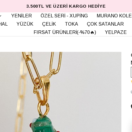
3.500TL VE ÜZERI KARGO HEDIYE
YENİLER
ÖZEL SERİ - XUPİNG
MURANO KOLE
HAL
YÜZÜK
ÇELİK
TOKA
ÇOK SATANLAR
FIRSAT ÜRÜNLERİ(-%70🔥)
YELPAZE