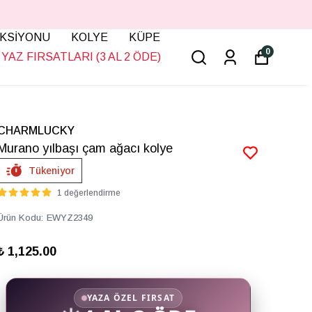
KSİYONU
KOLYE
KÜPE
0
YAZ FIRSATLARI (3 AL 2 ÖDE)
CHARMLUCKY
Murano yılbaşı çam ağacı kolye
Tükeniyor
1 değerlendirme
Ürün Kodu
:
EWYZ2349
₺ 1,125.00
YAZA ÖZEL FIRSAT