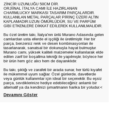
ZİNCİR UZUNLUĞU 50CM DİR.
ORJİİNAL İTALYA CAMI İLE HAZIRLANAN
CHARMLUCKY MARKASI TASARIM PARÇALARDIR.
KULLANILAN METAL PARÇALAR PİRİNÇ ÜZERİ ALTIN
KAPLAMADIR.UZUN ÖMÜRLÜDÜR, SU VE PARFÜM
GİBİ ETKENLERE DİKKAT EDİLEREK KULLANILMALIDIR.
Bu özel üretim takı, İtalya'nın ünlü Murano Adasında gelen
camlardan usta ellerde el işçiliği ile üretilmiştir. Her bir
parça, benzersiz renk ve desen kombinasyonları ile
tasarlanarak, sanatsal bir dokunuşla hayat bulmuştur.
Murano camı, yüksek kaliteli malzemeler kullanılarak elde
edilen zarif bir boşaltma tekniği ile yapılmıştır, böylece her
bir ürün hem göz alıcı hem de dayanıklıdır.
Bu takı, şıklığı ve zarafeti bir arada sunar, her türlü kıyafet
ile mükemmel uyum sağlar. Özel günlerde, davetlerde
veya günlük kullanımlar için ideal bir seçenektir. Bu eşsiz
parça, sevdiklerinize hediye edebileceğiniz anlamlı bir
alternatif ya da kendinizi şımartmanın harika bir yoludur.<
Devamını Göster