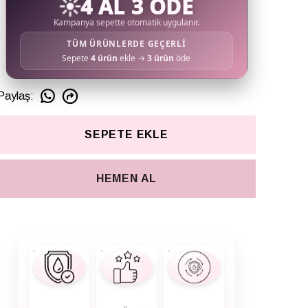
☀️
4 AL 3 ÖDE
Kampanya sepette otomatik uygulanır.
TÜM ÜRÜNLERDE GEÇERLİ
Sepete
4 ürün
ekle →
3 ürün
öde
Paylaş
:
SEPETE EKLE
HEMEN AL