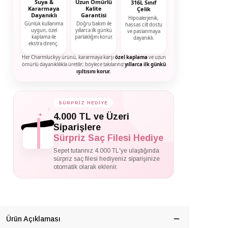
Suya &
Uzun Ömürlü
316L Sınıf
Kararmaya
Kalite
Çelik
Dayanıklı
Garantisi
Hipoalerjenik,
Günlük kullanıma
Doğru bakım ile
hassas cilt dostu
uygun, özel
yıllarca ilk günkü
ve paslanmaya
kaplama ile
parlaklığını korur.
dayanıklı.
ekstra direnç.
Her Charmluckyy ürünü, kararmaya karşı
özel kaplama
ve uzun
ömürlü dayanıklılıkla üretilir; böylece takılarınız
yıllarca ilk günkü
ışıltısını korur.
SÜRPRİZ HEDİYE
✦
✦
4.000 TL ve Üzeri
✦
Siparişlere
Sürpriz Saç Filesi Hediye
Sepet tutarınız 4.000 TL'ye ulaştığında
sürpriz saç filesi hediyeniz siparişinize
otomatik olarak eklenir.
Ürün Açıklaması