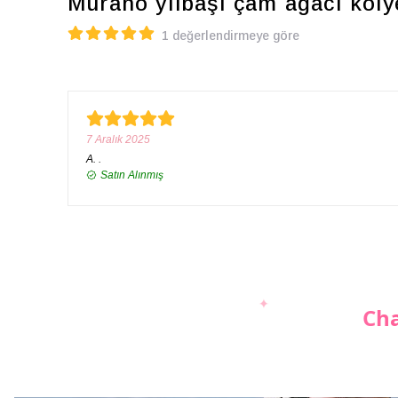
Murano yılbaşı çam ağacı koly
1 değerlendirmeye göre
7 Aralık 2025
A.
.
Satın Alınmış
Cha