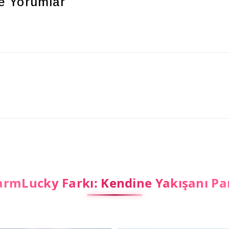
e
Yorumlar
rmLucky Farkı: Kendine Yakışanı Pa