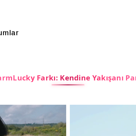
umlar
rmLucky Farkı: Kendine Yakışanı Pa