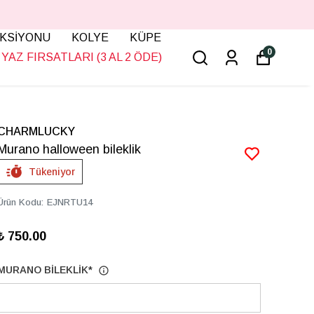
KSİYONU
KOLYE
KÜPE
0
YAZ FIRSATLARI (3 AL 2 ÖDE)
CHARMLUCKY
Murano halloween bileklik
Tükeniyor
Ürün Kodu
:
EJNRTU14
₺ 750.00
MURANO BİLEKLİK
*