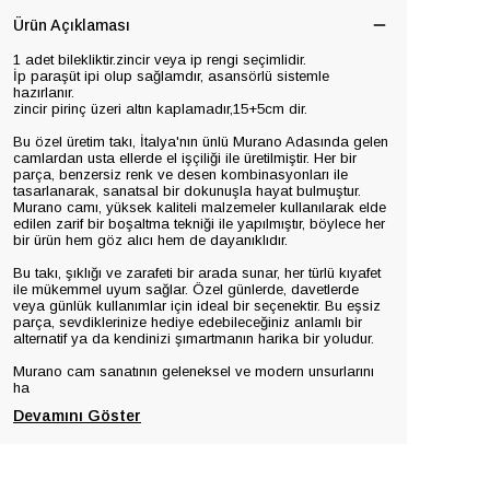
Ürün Açıklaması
1 adet bilekliktir.zincir veya ip rengi seçimlidir.
İp paraşüt ipi olup sağlamdır, asansörlü sistemle
hazırlanır.
zincir pirinç üzeri altın kaplamadır,15+5cm dir.
Bu özel üretim takı, İtalya'nın ünlü Murano Adasında gelen
camlardan usta ellerde el işçiliği ile üretilmiştir. Her bir
parça, benzersiz renk ve desen kombinasyonları ile
tasarlanarak, sanatsal bir dokunuşla hayat bulmuştur.
Murano camı, yüksek kaliteli malzemeler kullanılarak elde
edilen zarif bir boşaltma tekniği ile yapılmıştır, böylece her
bir ürün hem göz alıcı hem de dayanıklıdır.
Bu takı, şıklığı ve zarafeti bir arada sunar, her türlü kıyafet
ile mükemmel uyum sağlar. Özel günlerde, davetlerde
veya günlük kullanımlar için ideal bir seçenektir. Bu eşsiz
parça, sevdiklerinize hediye edebileceğiniz anlamlı bir
alternatif ya da kendinizi şımartmanın harika bir yoludur.
Murano cam sanatının geleneksel ve modern unsurlarını
ha
Devamını Göster