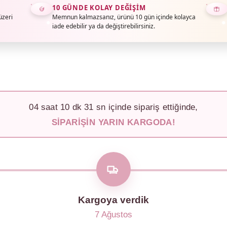
10 GÜNDE KOLAY DEĞIŞIM
üzeri
Memnun kalmazsanız, ürünü 10 gün içinde kolayca
iade edebilir ya da değiştirebilirsiniz.
04
saat
10
dk
27
sn içinde sipariş ettiğinde,
SIPARIŞIN YARIN KARGODA!
Kargoya verdik
7 Ağustos