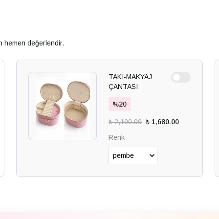
an hemen değerlendir.
TAKI-MAKYAJ
ÇANTASI
%
20
₺ 2,100.00
₺ 1,680.00
Renk