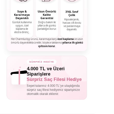
Suya &
Uzun Ömürlü
316L Sınıf
Kararmaya
Kalite
Çelik
Dayanıklı
Garantisi
Hipoalerjenik,
Günlük kullanıma
Doğru bakım ile
hassas cilt dostu
uygun, özel
yıllarca ilk günkü
ve paslanmaya
kaplama ile
parlaklığını korur.
dayanıklı.
ekstra direnç.
Her Charmluckyy ürünü, kararmaya karşı
özel kaplama
ve uzun
ömürlü dayanıklılıkla üretilir; böylece takılarınız
yıllarca ilk günkü
ışıltısını korur.
SÜRPRİZ HEDİYE
✦
✦
4.000 TL ve Üzeri
✦
Siparişlere
Sürpriz Saç Filesi Hediye
Sepet tutarınız 4.000 TL'ye ulaştığında
sürpriz saç filesi hediyeniz siparişinize
otomatik olarak eklenir.