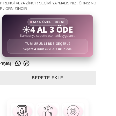
İP RENGİ VEYA ZİNCİR SEÇİMİ YAPMALISINIZ. ÖRN:2 NO
İP / ÖRN:ZİNCİR
YAZA ÖZEL FIRSAT
☀️
4 AL 3 ÖDE
Kampanya sepette otomatik uygulanır.
TÜM ÜRÜNLERDE GEÇERLİ
Sepete
4 ürün
ekle →
3 ürün
öde
Paylaş
:
SEPETE EKLE