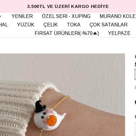
3.500TL VE ÜZERI KARGO HEDIYE
YENİLER
ÖZEL SERİ - XUPİNG
MURANO KOLE
HAL
YÜZÜK
ÇELİK
TOKA
ÇOK SATANLAR
FIRSAT ÜRÜNLERİ(-%70🔥)
YELPAZE