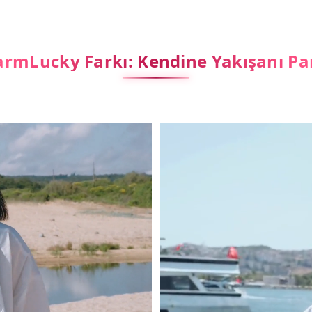
rmLucky Farkı: Kendine Yakışanı Pa