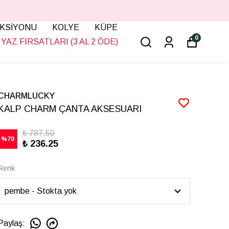
KSİYONU
KOLYE
KÜPE
0
YAZ FIRSATLARI (3 AL 2 ÖDE)
CHARMLUCKY
KALP CHARM ÇANTA AKSESUARI
₺ 787.50
%
70
₺ 236.25
Renk
Paylaş
: