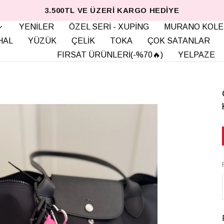
3.500TL VE ÜZERI KARGO HEDIYE
YENİLER
ÖZEL SERİ - XUPİNG
MURANO KOLE
HAL
YÜZÜK
ÇELİK
TOKA
ÇOK SATANLAR
FIRSAT ÜRÜNLERİ(-%70🔥)
YELPAZE