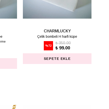
CHARMLUCKY
CHARMLUCK
Çelik bombeli K harfi küpe
Çelik bombeli M harfi
1 değerl
₺ 350.00
%
72
₺ 99.00
₺ 350.0
%
72
₺ 99.00
SEPETE EKLE
SEPETE EKLE