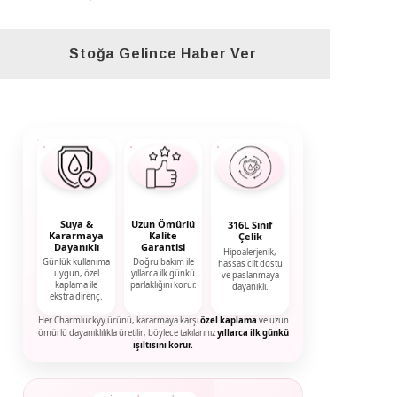
Stoğa Gelince Haber Ver
Suya &
Uzun Ömürlü
316L Sınıf
Kararmaya
Kalite
Çelik
Dayanıklı
Garantisi
Hipoalerjenik,
Günlük kullanıma
Doğru bakım ile
hassas cilt dostu
uygun, özel
yıllarca ilk günkü
ve paslanmaya
kaplama ile
parlaklığını korur.
dayanıklı.
ekstra direnç.
Her Charmluckyy ürünü, kararmaya karşı
özel kaplama
ve uzun
ömürlü dayanıklılıkla üretilir; böylece takılarınız
yıllarca ilk günkü
ışıltısını korur.