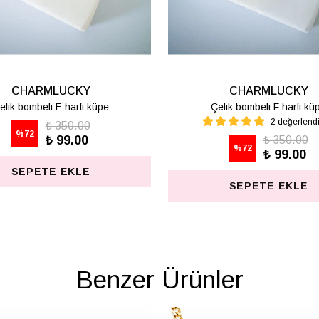
CHARMLUCKY
e
Çelik bombeli H harfi küpe
rme
₺ 350.00
%
72
₺ 99.00
SEPETE EKLE
Benzer Ürünler