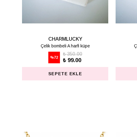
CHARMLUCKY
CHARMLUCKY
lik bombeli E harfi küpe
Çelik bombeli F harfi küp
2 değerlendi
₺ 350.00
%
72
₺ 99.00
₺ 350.00
%
72
₺ 99.00
SEPETE EKLE
SEPETE EKLE