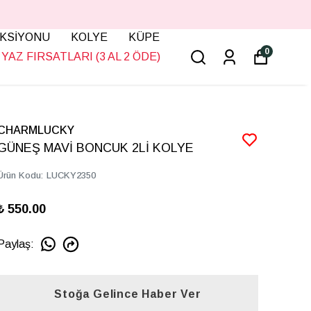
KSİYONU
KOLYE
KÜPE
0
YAZ FIRSATLARI (3 AL 2 ÖDE)
CHARMLUCKY
GÜNEŞ MAVİ BONCUK 2Lİ KOLYE
Ürün Kodu
:
LUCKY2350
₺ 550.00
Paylaş
:
Stoğa Gelince Haber Ver