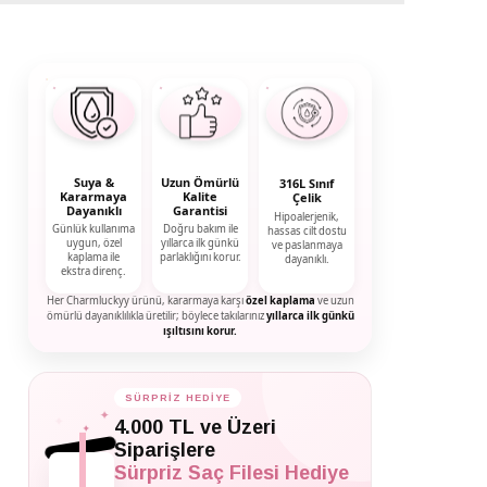
Suya &
Uzun Ömürlü
316L Sınıf
Kararmaya
Kalite
Çelik
Dayanıklı
Garantisi
Hipoalerjenik,
Günlük kullanıma
Doğru bakım ile
hassas cilt dostu
uygun, özel
yıllarca ilk günkü
ve paslanmaya
kaplama ile
parlaklığını korur.
dayanıklı.
ekstra direnç.
Her Charmluckyy ürünü, kararmaya karşı
özel kaplama
ve uzun
ömürlü dayanıklılıkla üretilir; böylece takılarınız
yıllarca ilk günkü
ışıltısını korur.
SÜRPRİZ HEDİYE
✦
✦
4.000 TL ve Üzeri
✦
Siparişlere
Sürpriz Saç Filesi Hediye