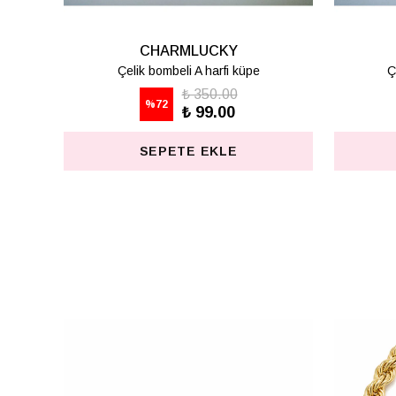
LUCKY
CHARMLUCKY
 H harfi küpe
Çelik bombeli K harfi küpe
 350.00
₺ 350.00
%
72
₺ 99.00
₺ 99.00
E EKLE
SEPETE EKLE