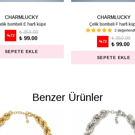
CHARMLUCKY
CHA
Çelik bombeli M harfi lüpe
Çelik bom
1 değerlendirme
%
72
₺ 350.00
%
72
₺ 99.00
SEP
SEPETE EKLE
Benzer Ürünler