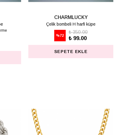
RMLUCKY
CHARMLUCKY
beli S harfi küpe
Çelik bombeli T harfi küpe
₺ 350.00
₺ 350.00
%
72
₺ 99.00
₺ 99.00
ETE EKLE
SEPETE EKLE