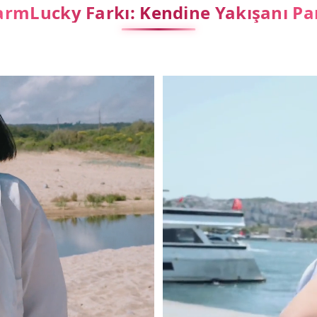
rmLucky Farkı: Kendine Yakışanı Pa