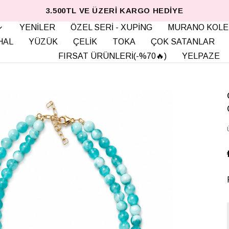
3.500TL VE ÜZERI KARGO HEDIYE
YENİLER
ÖZEL SERİ - XUPİNG
MURANO KOLE
HAL
YÜZÜK
ÇELİK
TOKA
ÇOK SATANLAR
FIRSAT ÜRÜNLERİ(-%70🔥)
YELPAZE