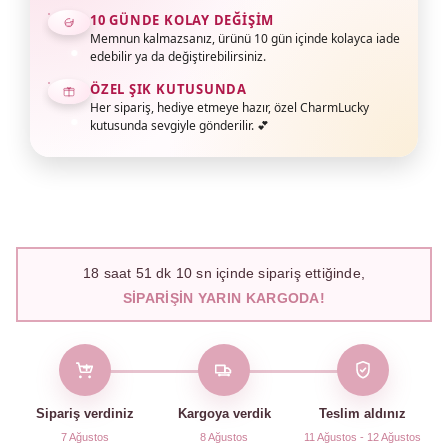
10 GÜNDE KOLAY DEĞIŞIM
Memnun kalmazsanız, ürünü 10 gün içinde kolayca iade
edebilir ya da değiştirebilirsiniz.
ÖZEL ŞIK KUTUSUNDA
Her sipariş, hediye etmeye hazır, özel CharmLucky
kutusunda sevgiyle gönderilir. 💕
18
saat
51
dk
09
sn içinde sipariş ettiğinde,
SIPARIŞIN YARIN KARGODA!
Sipariş verdiniz
Kargoya verdik
Teslim aldınız
7 Ağustos
8 Ağustos
11 Ağustos - 12 Ağustos