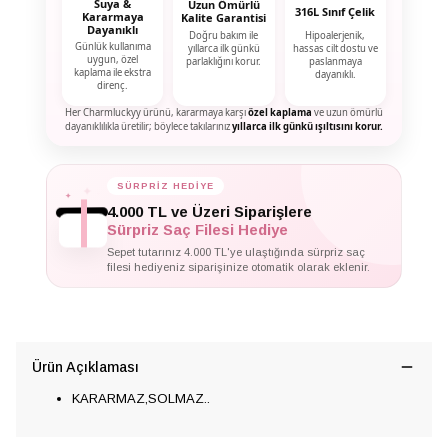
Suya &
Uzun Ömürlü
316L Sınıf Çelik
Kararmaya
Kalite Garantisi
Dayanıklı
Doğru bakım ile
Hipoalerjenik,
Günlük kullanıma
yıllarca ilk günkü
hassas cilt dostu ve
uygun, özel
parlaklığını korur.
paslanmaya
kaplama ile ekstra
dayanıklı.
direnç.
Her Charmluckyy ürünü, kararmaya karşı
özel kaplama
ve uzun ömürlü
dayanıklılıkla üretilir; böylece takılarınız
yıllarca ilk günkü ışıltısını korur.
SÜRPRİZ HEDİYE
✦
✦
✦
4.000 TL ve Üzeri Siparişlere
Sürpriz Saç Filesi Hediye
Sepet tutarınız 4.000 TL'ye ulaştığında sürpriz saç
filesi hediyeniz siparişinize otomatik olarak eklenir.
Ürün Açıklaması
KARARMAZ,SOLMAZ..