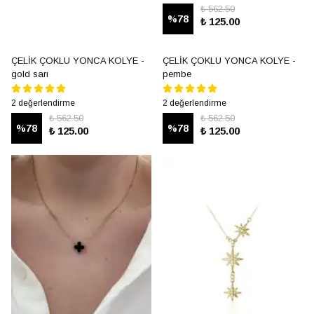
₺ 562.50
%
78
₺ 125.00
ÇELİK ÇOKLU YONCA KOLYE -
ÇELİK ÇOKLU YONCA KOLYE -
gold sarı
pembe
2 değerlendirme
2 değerlendirme
₺ 562.50
₺ 562.50
%
78
%
78
₺ 125.00
₺ 125.00