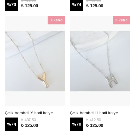
₺ 412.50
₺ 487.50
%
70
%
74
₺ 125.00
₺ 125.00
Tükendi
Tükendi
Çelik bombeli Y harfi kolye
Çelik bombeli H harfi kolye
₺ 487.50
₺ 412.50
%
74
%
70
₺ 125.00
₺ 125.00