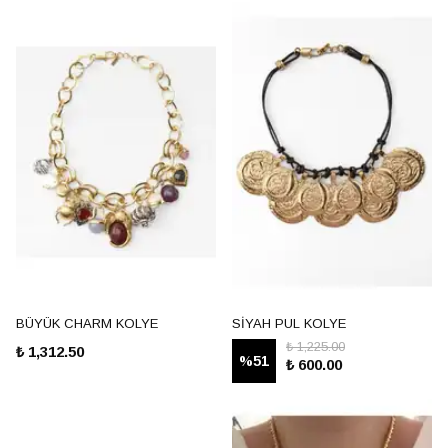
BÜYÜK CHARM KOLYE
SİYAH PUL KOLYE
₺ 1,225.00
₺ 1,312.50
%
51
₺ 600.00