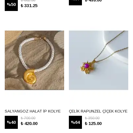
₺ 662.50
%
50
₺ 331.25
SALYANGOZ HALAT İP KOLYE
ÇELİK RAPUNZEL ÇİÇEK KOLYE
₺ 700.00
₺ 350.00
%
40
%
64
₺ 420.00
₺ 125.00