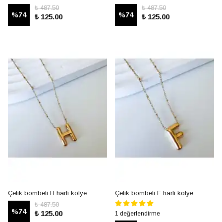
₺ 487.50
₺ 487.50
%
74
%
74
₺ 125.00
₺ 125.00
Çelik bombeli H harfi kolye
Çelik bombeli F harfi kolye
₺ 487.50
%
74
₺ 125.00
1 değerlendirme