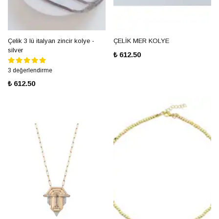
Çelik 3 lü italyan zincir kolye -
ÇELİK MER KOLYE
silver
₺ 612.50
3 değerlendirme
₺ 612.50