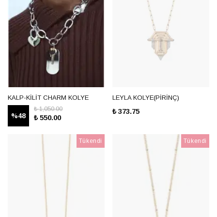
KALP-KİLİT CHARM KOLYE
LEYLA KOLYE(PİRİNÇ)
₺ 1,050.00
₺ 373.75
%
48
₺ 550.00
Tükendi
Tükendi