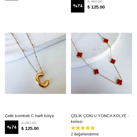
₺ 487.50
%
74
₺ 125.00
Çelik bombeli C harfi kolye
ÇELİK ÇOKLU YONCA KOLYE -
kırmızı
₺ 487.50
%
74
₺ 125.00
2 değerlendirme