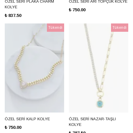
ÖZEL SERİ PLAKA CHARM
ÖZEL SERİ ARI TOPÇUK KOLYE
KOLYE
₺ 750.00
₺ 837.50
Tükendi
Tükendi
ÖZEL SERİ KALP KOLYE
ÖZEL SERİ NAZAR-TAŞLI
KOLYE
₺ 750.00
₺ 787.50