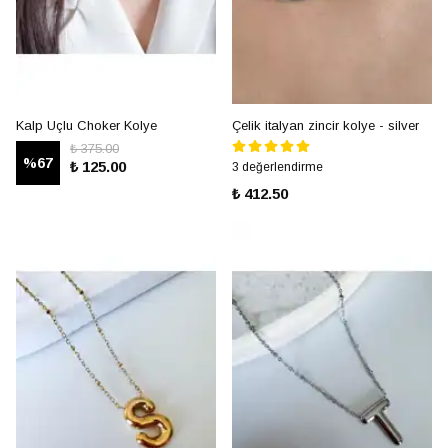
Kalp Uçlu Choker Kolye
Çelik italyan zincir kolye - silver
₺ 375.00
%
67
₺ 125.00
3 değerlendirme
₺ 412.50