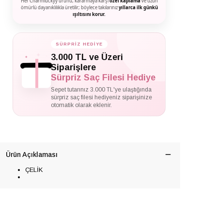
Her Charmluckyy ürünü, kararmaya karşı
özel kaplama
ve uzun
ömürlü dayanıklılıkla üretilir; böylece takılarınız
yıllarca ilk günkü
ışıltısını korur.
SÜRPRİZ HEDİYE
✦
✦
✦
3.000 TL ve Üzeri
Siparişlere
Sürpriz Saç Filesi Hediye
Sepet tutarınız 3.000 TL'ye ulaştığında
sürpriz saç filesi hediyeniz siparişinize
otomatik olarak eklenir.
Ürün Açıklaması
ÇELİK