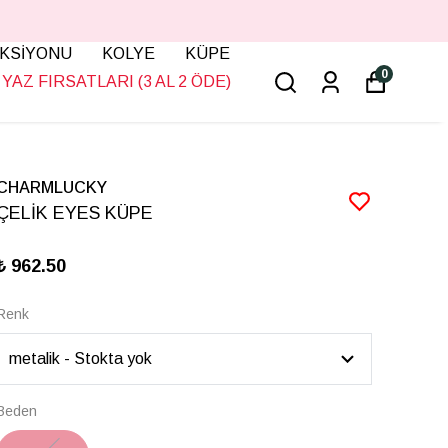
KSİYONU
KOLYE
KÜPE
0
YAZ FIRSATLARI (3 AL 2 ÖDE)
CHARMLUCKY
ÇELİK EYES KÜPE
₺ 962.50
Renk
Beden