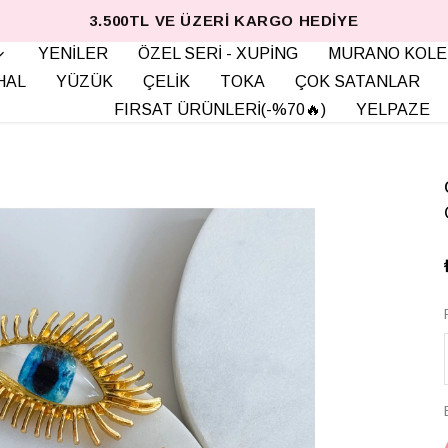
3.500TL VE ÜZERI KARGO HEDIYE
YENİLER
ÖZEL SERİ - XUPİNG
MURANO KOLE
HAL
YÜZÜK
ÇELİK
TOKA
ÇOK SATANLAR
FIRSAT ÜRÜNLERİ(-%70🔥)
YELPAZE