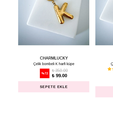
CHARMLUCKY
Çelik bombeli Z harfi küpe
₺ 350.00
%
72
₺ 99.00
SEPETE EKLE