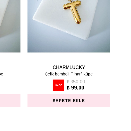
CHARMLUCKY
BASİC HARF KOLYE - C
₺ 498.75
%
75
₺ 125.00
SEPETE EKLE