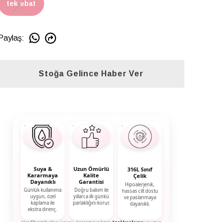
tek ebat
Paylaş
:
Stoğa Gelince Haber Ver
Suya &
Uzun Ömürlü
316L Sınıf
Kararmaya
Kalite
Çelik
Dayanıklı
Garantisi
Hipoalerjenik,
Günlük kullanıma
Doğru bakım ile
hassas cilt dostu
uygun, özel
yıllarca ilk günkü
ve paslanmaya
kaplama ile
parlaklığını korur.
dayanıklı.
ekstra direnç.