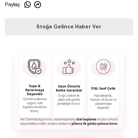
Paylaş
:
Stoğa Gelince Haber Ver
Suya &
Uzun Ömürlü
316L Sınıf Çelik
Kararmaya
Kalite Garantisi
Dayanıklı
Doğru bakım ile
Hipoalerjenik,
Günlük kullanıma
yıllarca ilk günkü
hassas cilt dostu ve
uygun, özel
parlaklığını korur.
paslanmaya
kaplama ile ekstra
dayanıklı.
direnç.
Her Charmluckyy ürünü, kararmaya karşı
özel kaplama
ve uzun ömürlü
dayanıklılıkla üretilir; böylece takılarınız
yıllarca ilk günkü ışıltısını korur.