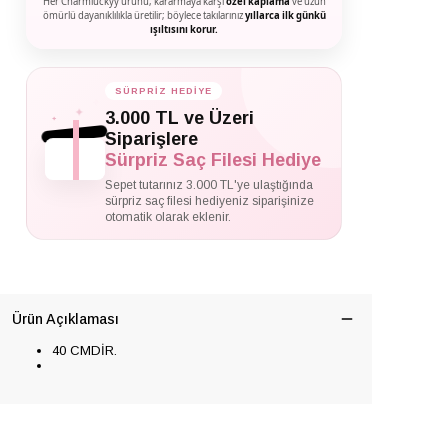
Her Charmluckyy ürünü, kararmaya karşı
özel kaplama
ve uzun
ömürlü dayanıklılıkla üretilir; böylece takılarınız
yıllarca ilk günkü
ışıltısını korur.
SÜRPRİZ HEDİYE
✦
✦
3.000 TL ve Üzeri
✦
Siparişlere
Sürpriz Saç Filesi Hediye
Sepet tutarınız 3.000 TL'ye ulaştığında
sürpriz saç filesi hediyeniz siparişinize
otomatik olarak eklenir.
Ürün Açıklaması
40 CMDİR.