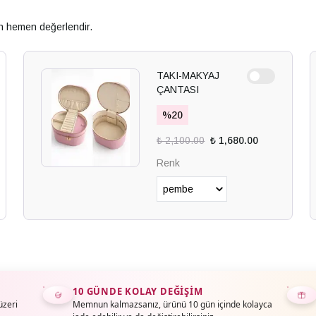
an hemen değerlendir.
TAKI-MAKYAJ
ÇANTASI
%
20
₺ 2,100.00
₺ 1,680.00
Renk
10 GÜNDE KOLAY DEĞIŞIM
üzeri
Memnun kalmazsanız, ürünü 10 gün içinde kolayca