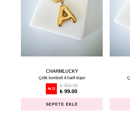
CHARMLUCKY
Çelik bombeli K harfi küpe
Ç
₺ 350.00
%
72
₺ 99.00
SEPETE EKLE