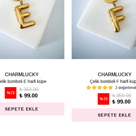
CHARMLUCKY
CHARMLUCKY
elik bombeli M harfi lüpe
Çelik bombeli S harfi kü
1 değerlendirme
₺ 350.00
%
72
₺ 99.00
₺ 350.00
%
72
₺ 99.00
SEPETE EKLE
SEPETE EKLE