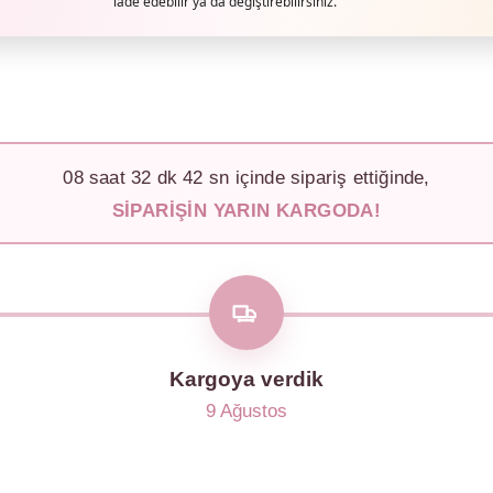
iade edebilir ya da değiştirebilirsiniz.
08
saat
32
dk
39
sn içinde sipariş ettiğinde,
SIPARIŞIN YARIN KARGODA!
Kargoya verdik
9 Ağustos