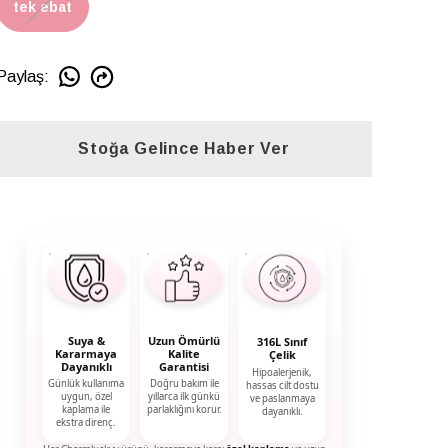
tek ebat
Paylaş
:
Stoğa Gelince Haber Ver
Suya &
Uzun Ömürlü
316L Sınıf
Kararmaya
Kalite
Çelik
Dayanıklı
Garantisi
Hipoalerjenik,
Günlük kullanıma
Doğru bakım ile
hassas cilt dostu
uygun, özel
yıllarca ilk günkü
ve paslanmaya
kaplama ile
parlaklığını korur.
dayanıklı.
ekstra direnç.