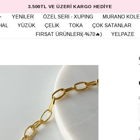
3.500TL VE ÜZERI KARGO HEDIYE
YENİLER
ÖZEL SERİ - XUPİNG
MURANO KOLE
HAL
YÜZÜK
ÇELİK
TOKA
ÇOK SATANLAR
FIRSAT ÜRÜNLERİ(-%70🔥)
YELPAZE