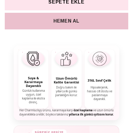
SEPETE EKLE
HEMEN AL
Suya &
Uzun Ömürlü
316L Sınıf Çelik
Kararmaya
Kalite Garantisi
Dayanıklı
Doğru bakım ile
Hipoalerjenik,
Günlük kullanıma
yıllarca ilk günkü
hassas cilt dostu ve
uygun, özel
parlaklığını korur.
paslanmaya
kaplama ile ekstra
dayanıklı.
direnç.
Her Charmluckyy ürünü, kararmaya karşı
özel kaplama
ve uzun ömürlü
dayanıklılıkla üretilir; böylece takılarınız
yıllarca ilk günkü ışıltısını korur.
✦
SÜRPRİZ HEDİYE