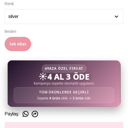
Renk
Beden
tek ebat
YAZA ÖZEL FIRSAT
☀️
4 AL 3 ÖDE
Kampanya sepette otomatik uygulanır.
TÜM ÜRÜNLERDE GEÇERLİ
Sepete
4 ürün
ekle →
3 ürün
öde
Paylaş
: