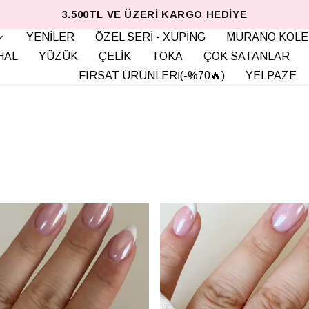
3.500TL VE ÜZERI KARGO HEDIYE
YENİLER
ÖZEL SERİ - XUPİNG
MURANO KOLE
HAL
YÜZÜK
ÇELİK
TOKA
ÇOK SATANLAR
FIRSAT ÜRÜNLERİ(-%70🔥)
YELPAZE