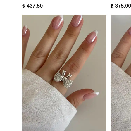
₺ 437.50
₺ 375.00