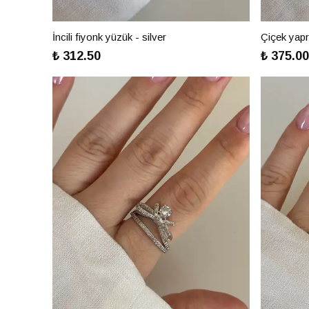
İncili fiyonk yüzük - silver
Çiçek yap
₺ 312.50
₺ 375.00