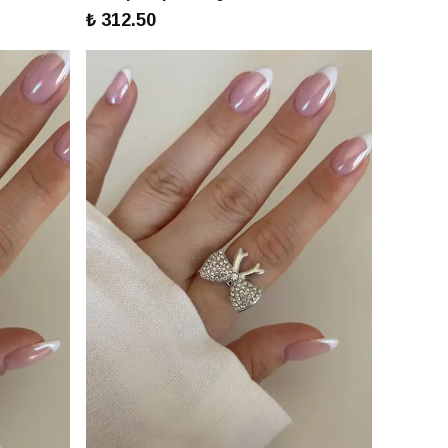
₺ 312.50