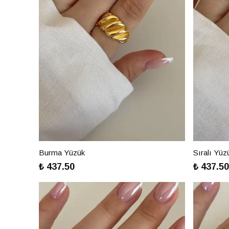
Burma Yüzük
Sıralı Yüz
₺ 437.50
₺ 437.50