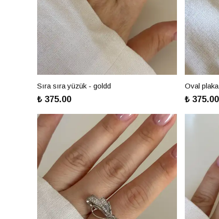
Sıra sıra yüzük - goldd
Oval plaka
₺ 375.00
₺ 375.00