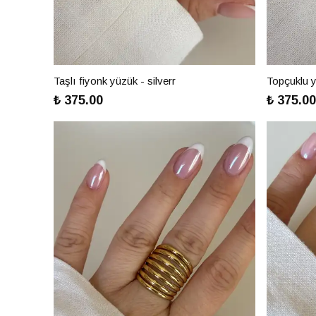
Taşlı fiyonk yüzük - silverr
Topçuklu y
₺ 375.00
₺ 375.00