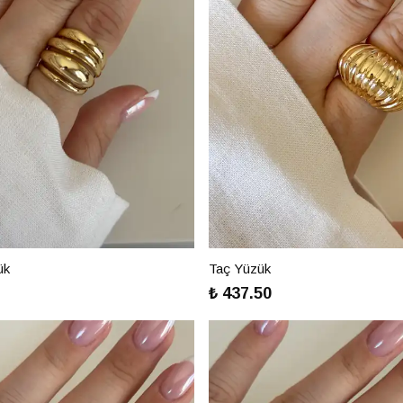
ük
Taç Yüzük
₺ 437.50