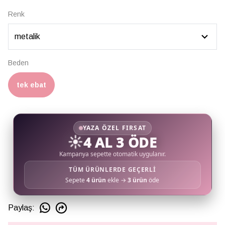
Renk
Beden
tek ebat
YAZA ÖZEL FIRSAT
☀️
4 AL 3 ÖDE
Kampanya sepette otomatik uygulanır.
TÜM ÜRÜNLERDE GEÇERLİ
Sepete
4 ürün
ekle →
3 ürün
öde
Paylaş
: