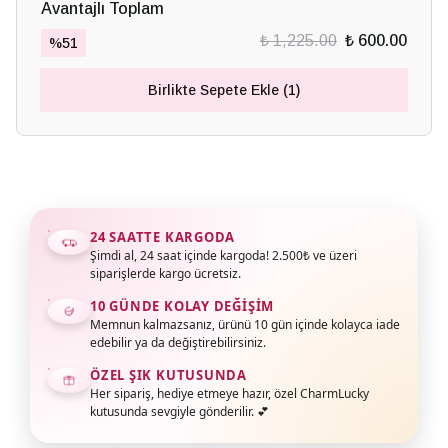
Avantajlı Toplam
₺ 1,225.00
₺ 600.00
%
51
Birlikte Sepete Ekle (1)
24 SAATTE KARGODA
Şimdi al, 24 saat içinde kargoda! 2.500₺ ve üzeri
siparişlerde kargo ücretsiz.
10 GÜNDE KOLAY DEĞIŞIM
Memnun kalmazsanız, ürünü 10 gün içinde kolayca iade
edebilir ya da değiştirebilirsiniz.
ÖZEL ŞIK KUTUSUNDA
Her sipariş, hediye etmeye hazır, özel CharmLucky
kutusunda sevgiyle gönderilir. 💕