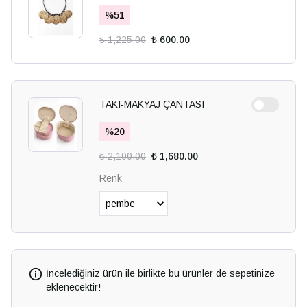
%
51
₺ 1,225.00
₺ 600.00
TAKI-MAKYAJ ÇANTASI
%
20
₺ 2,100.00
₺ 1,680.00
Renk
İncelediğiniz ürün ile birlikte bu ürünler de sepetinize
eklenecektir!