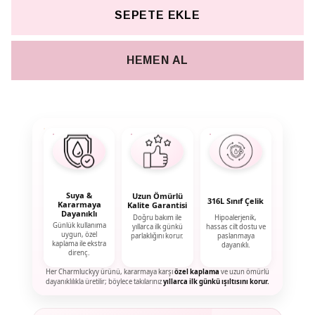
SEPETE EKLE
HEMEN AL
Suya &
Uzun Ömürlü
316L Sınıf Çelik
Kararmaya
Kalite Garantisi
Dayanıklı
Doğru bakım ile
Hipoalerjenik,
Günlük kullanıma
yıllarca ilk günkü
hassas cilt dostu ve
uygun, özel
parlaklığını korur.
paslanmaya
kaplama ile ekstra
dayanıklı.
direnç.
Her Charmluckyy ürünü, kararmaya karşı
özel kaplama
ve uzun ömürlü
dayanıklılıkla üretilir; böylece takılarınız
yıllarca ilk günkü ışıltısını korur.