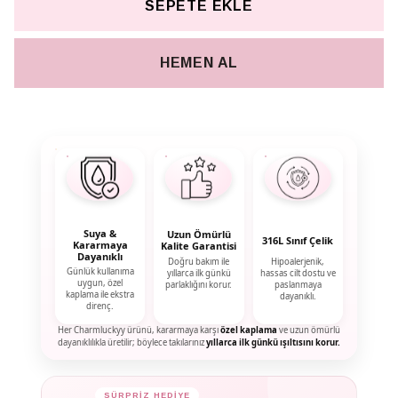
SEPETE EKLE
HEMEN AL
Suya &
Uzun Ömürlü
316L Sınıf Çelik
Kararmaya
Kalite Garantisi
Dayanıklı
Doğru bakım ile
Hipoalerjenik,
Günlük kullanıma
yıllarca ilk günkü
hassas cilt dostu ve
uygun, özel
parlaklığını korur.
paslanmaya
kaplama ile ekstra
dayanıklı.
direnç.
Her Charmluckyy ürünü, kararmaya karşı
özel kaplama
ve uzun ömürlü
dayanıklılıkla üretilir; böylece takılarınız
yıllarca ilk günkü ışıltısını korur.
✦
✦
SÜRPRİZ HEDİYE