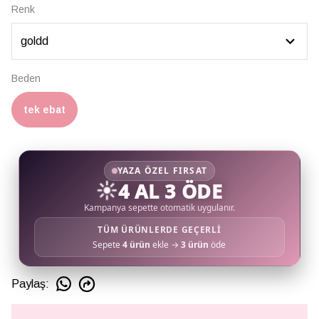
Renk
Beden
tek ebat
YAZA ÖZEL FIRSAT
☀️
4 AL 3 ÖDE
Kampanya sepette otomatik uygulanır.
TÜM ÜRÜNLERDE GEÇERLİ
Sepete
4 ürün
ekle →
3 ürün
öde
Paylaş
: