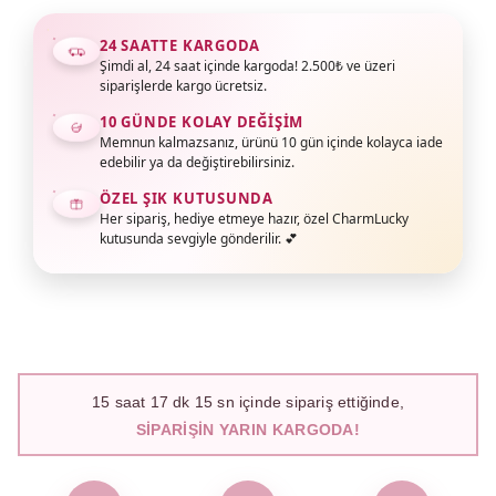
24 SAATTE KARGODA
Şimdi al, 24 saat içinde kargoda! 2.500₺ ve üzeri
siparişlerde kargo ücretsiz.
10 GÜNDE KOLAY DEĞIŞIM
Memnun kalmazsanız, ürünü 10 gün içinde kolayca iade
edebilir ya da değiştirebilirsiniz.
ÖZEL ŞIK KUTUSUNDA
Her sipariş, hediye etmeye hazır, özel CharmLucky
kutusunda sevgiyle gönderilir. 💕
15
saat
17
dk
14
sn içinde sipariş ettiğinde,
SIPARIŞIN YARIN KARGODA!