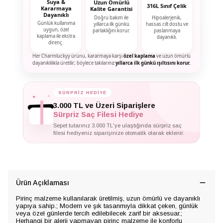
Suya &
Uzun Ömürlü
316L Sınıf Çelik
Kararmaya
Kalite Garantisi
Dayanıklı
Doğru bakım ile
Hipoalerjenik,
Günlük kullanıma
yıllarca ilk günkü
hassas cilt dostu ve
uygun, özel
parlaklığını korur.
paslanmaya
kaplama ile ekstra
dayanıklı.
direnç.
Her Charmluckyy ürünü, kararmaya karşı
özel kaplama
ve uzun ömürlü
dayanıklılıkla üretilir; böylece takılarınız
yıllarca ilk günkü ışıltısını korur.
✦
✦
SÜRPRİZ HEDİYE
✦
3.000 TL ve Üzeri Siparişlere
Sürpriz Saç Filesi Hediye
Sepet tutarınız 3.000 TL'ye ulaştığında sürpriz saç
filesi hediyeniz siparişinize otomatik olarak eklenir.
Ürün Açıklaması
Pirinç malzeme kullanılarak üretilmiş, uzun ömürlü ve dayanıklı
yapıya sahip.; Modern ve şık tasarımıyla dikkat çeken, günlük
veya özel günlerde tercih edilebilecek zarif bir aksesuar.;
Herhangi bir alerji yapmayan pirinç malzeme ile konforlu