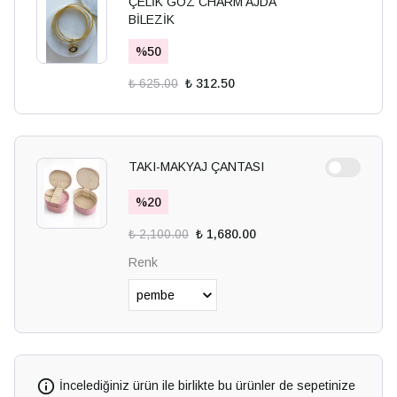
ÇELİK GÖZ CHARM AJDA
BİLEZİK
%
50
₺ 625.00
₺ 312.50
TAKI-MAKYAJ ÇANTASI
%
20
₺ 2,100.00
₺ 1,680.00
Renk
İncelediğiniz ürün ile birlikte bu ürünler de sepetinize