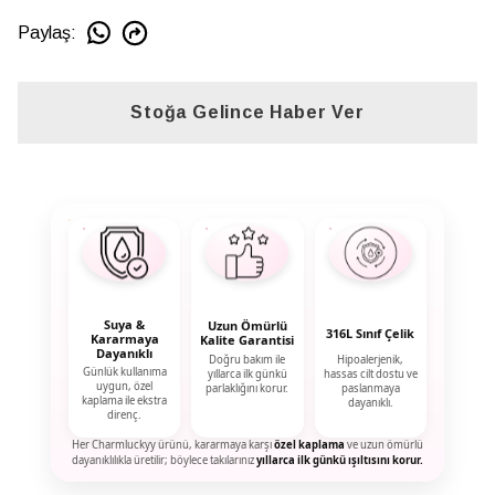
Paylaş
:
Stoğa Gelince Haber Ver
Suya &
Uzun Ömürlü
316L Sınıf Çelik
Kararmaya
Kalite Garantisi
Dayanıklı
Doğru bakım ile
Hipoalerjenik,
Günlük kullanıma
yıllarca ilk günkü
hassas cilt dostu ve
uygun, özel
parlaklığını korur.
paslanmaya
kaplama ile ekstra
dayanıklı.
direnç.
Her Charmluckyy ürünü, kararmaya karşı
özel kaplama
ve uzun ömürlü
dayanıklılıkla üretilir; böylece takılarınız
yıllarca ilk günkü ışıltısını korur.