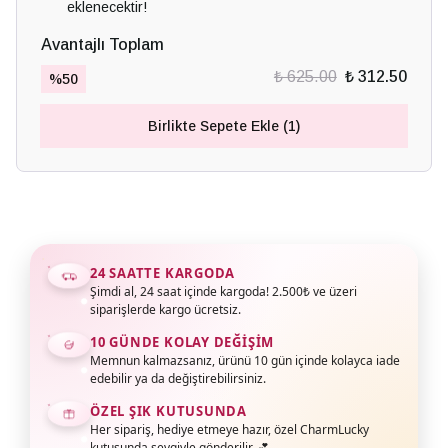
eklenecektir!
Avantajlı Toplam
₺ 625.00
₺ 312.50
%
50
Birlikte Sepete Ekle (1)
24 SAATTE KARGODA
Şimdi al, 24 saat içinde kargoda! 2.500₺ ve üzeri
siparişlerde kargo ücretsiz.
10 GÜNDE KOLAY DEĞIŞIM
Memnun kalmazsanız, ürünü 10 gün içinde kolayca iade
edebilir ya da değiştirebilirsiniz.
ÖZEL ŞIK KUTUSUNDA
Her sipariş, hediye etmeye hazır, özel CharmLucky
kutusunda sevgiyle gönderilir. 💕