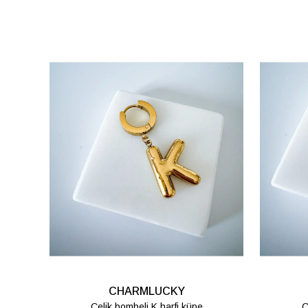
CHARMLUCKY
Çelik bombeli Z harfi küpe