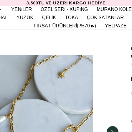
3.500TL VE ÜZERI KARGO HEDIYE
YENİLER
ÖZEL SERİ - XUPİNG
MURANO KOLE
HAL
YÜZÜK
ÇELİK
TOKA
ÇOK SATANLAR
FIRSAT ÜRÜNLERİ(-%70🔥)
YELPAZE