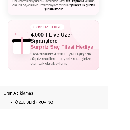
Her Charmluckyy ürünü, kararmaya karşı
özel kaplama
ve uzun
ömürlü dayanıklılıkla üretilir; böylece takılarınız
yıllarca ilk günkü
ışıltısını korur.
SÜRPRİZ HEDİYE
✦
✦
4.000 TL ve Üzeri
✦
Siparişlere
Sürpriz Saç Filesi Hediye
Sepet tutarınız 4.000 TL'ye ulaştığında
sürpriz saç filesi hediyeniz siparişinize
otomatik olarak eklenir.
Ürün Açıklaması
ÖZEL SERİ ( XUPİNG )