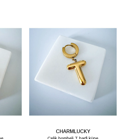
CHARMLUCKY
C
BASİC HARF KOLYE - M