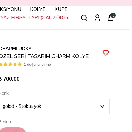
KSİYONU
KOLYE
KÜPE
0
YAZ FIRSATLARI (3 AL 2 ÖDE)
CHARMLUCKY
ÖZEL SERİ TASARIM CHARM KOLYE
1 değerlendirme
₺ 700.00
Renk
Beden