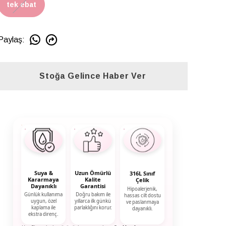
tek ebat
Paylaş
:
Stoğa Gelince Haber Ver
Suya &
Uzun Ömürlü
316L Sınıf
Kararmaya
Kalite
Çelik
Dayanıklı
Garantisi
Hipoalerjenik,
Günlük kullanıma
Doğru bakım ile
hassas cilt dostu
uygun, özel
yıllarca ilk günkü
ve paslanmaya
kaplama ile
parlaklığını korur.
dayanıklı.
ekstra direnç.