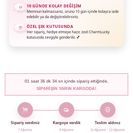
10 GÜNDE KOLAY DEĞIŞIM
Memnun kalmazsanız, ürünü 10 gün içinde kolayca iade
edebilir ya da değiştirebilirsiniz.
ÖZEL ŞIK KUTUSUNDA
Her sipariş, hediye etmeye hazır, özel CharmLucky
kutusunda sevgiyle gönderilir. 💕
01
saat
36
dk
33
sn içinde sipariş ettiğinde,
SIPARIŞIN YARIN KARGODA!
Sipariş verdiniz
Kargoya verdik
Teslim aldınız
7 Ağustos
8 Ağustos
11 Ağustos - 12 Ağustos