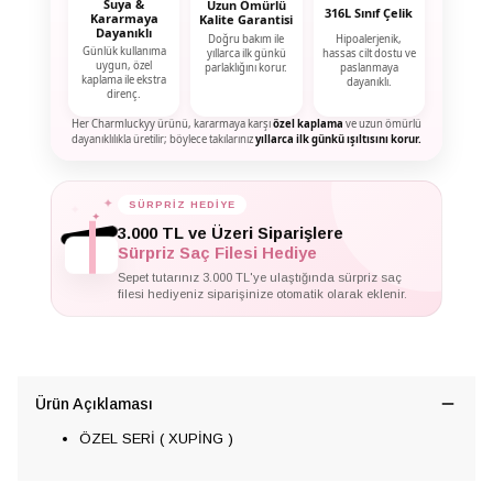
Suya &
Uzun Ömürlü
316L Sınıf Çelik
Kararmaya
Kalite Garantisi
Dayanıklı
Doğru bakım ile
Hipoalerjenik,
Günlük kullanıma
yıllarca ilk günkü
hassas cilt dostu ve
uygun, özel
parlaklığını korur.
paslanmaya
kaplama ile ekstra
dayanıklı.
direnç.
Her Charmluckyy ürünü, kararmaya karşı
özel kaplama
ve uzun ömürlü
dayanıklılıkla üretilir; böylece takılarınız
yıllarca ilk günkü ışıltısını korur.
SÜRPRİZ HEDİYE
✦
✦
✦
3.000 TL ve Üzeri Siparişlere
Sürpriz Saç Filesi Hediye
Sepet tutarınız 3.000 TL'ye ulaştığında sürpriz saç
filesi hediyeniz siparişinize otomatik olarak eklenir.
Ürün Açıklaması
ÖZEL SERİ ( XUPİNG )