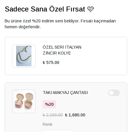
Sadece Sana Özel Fırsat 🩷
Bu ürüne özel %20 indirim seni bekliyor. Fırsatı kaçırmadan
hemen değerlendir.
ÖZEL SERİ İTALYAN
ZİNCİR KOLYE
₺ 575.00
TAKI-MAKYAJ ÇANTASI
%
20
₺ 2,100.00
₺ 1,680.00
Renk