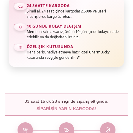
24 SAATTE KARGODA
Şimdi al, 24 saat içinde kargoda! 2.500₺ ve üzeri
siparişlerde kargo ücretsiz.
10 GÜNDE KOLAY DEĞIŞIM
Memnun kalmazsanız, ürünü 10 gün içinde kolayca iade
edebilir ya da değiştirebilirsiniz.
ÖZEL ŞIK KUTUSUNDA
Her sipariş, hediye etmeye hazır, özel CharmLucky
kutusunda sevgiyle gönderilir. 💕
03
saat
15
dk
27
sn içinde sipariş ettiğinde,
SIPARIŞIN YARIN KARGODA!