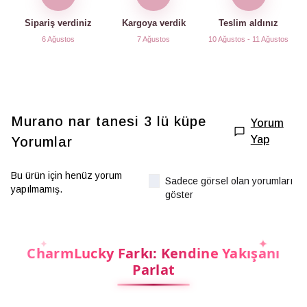
Sipariş verdiniz
Kargoya verdik
Teslim aldınız
6 Ağustos
7 Ağustos
10 Ağustos - 11 Ağustos
Murano nar tanesi 3 lü küpe
Yorum
Yap
Yorumlar
Bu ürün için henüz yorum
Sadece görsel olan yorumları
yapılmamış.
göster
CharmLucky Farkı: Kendine Yakışanı
Parlat