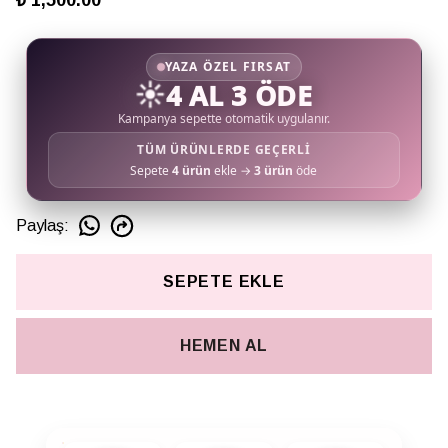
₺ 1,500.00
YAZA ÖZEL FIRSAT
☀️
4 AL 3 ÖDE
Kampanya sepette otomatik uygulanır.
TÜM ÜRÜNLERDE GEÇERLİ
Sepete
4 ürün
ekle →
3 ürün
öde
Paylaş
:
SEPETE EKLE
HEMEN AL