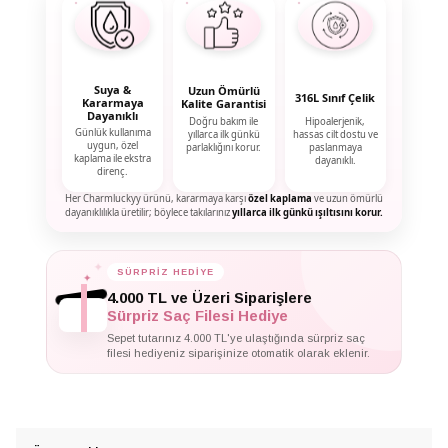
Suya &
Uzun Ömürlü
316L Sınıf Çelik
Kararmaya
Kalite Garantisi
Dayanıklı
Doğru bakım ile
Hipoalerjenik,
Günlük kullanıma
yıllarca ilk günkü
hassas cilt dostu ve
uygun, özel
parlaklığını korur.
paslanmaya
kaplama ile ekstra
dayanıklı.
direnç.
Her Charmluckyy ürünü, kararmaya karşı
özel kaplama
ve uzun ömürlü
dayanıklılıkla üretilir; böylece takılarınız
yıllarca ilk günkü ışıltısını korur.
SÜRPRİZ HEDİYE
✦
✦
✦
4.000 TL ve Üzeri Siparişlere
Sürpriz Saç Filesi Hediye
Sepet tutarınız 4.000 TL'ye ulaştığında sürpriz saç
filesi hediyeniz siparişinize otomatik olarak eklenir.