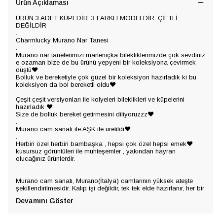
Ürün Açıklaması
ÜRÜN 3 ADET KÜPEDİR. 3 FARKLI MODELDİR. ÇİFTLİ
DEĞİLDİR
.
Charmlucky Murano Nar Tanesi
.
Murano nar tanelerimizi marteniçka bilekliklerimizde çok sevdiniz
e ozaman bize de bu ürünü yepyeni bir koleksiyona çevirmek
düştü❤️
Bolluk ve bereketiyle çok güzel bir koleksiyon hazırladık ki bu
koleksiyon da bol bereketli oldu❤️
.
Çeşit çeşit versiyonları ile kolyeleri bileklikleri ve küpelerini
hazırladık ❤️
Size de bolluk bereket getirmesini diliyoruzzz❤️
.
Murano cam sanatı ile AŞK ile üretildi❤️
.
Herbiri özel herbiri bambaşka , hepsi çok özel hepsi emek❤️
kusursuz görüntüleri ile muhteşemler , yakından hayran
olucağınız ürünlerdir.
.
Murano cam sanatı, Murano(İtalya) camlarının yüksek ateşte
şekillendirilmesidir. Kalıp işi değildir, tek tek elde hazırlanır, her bir
Devamını Göster